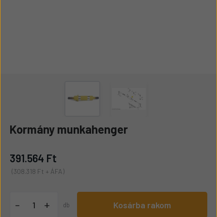
Kormány munkahenger
391.564 Ft
(308.318 Ft + ÁFA)
+
-
Kosárba rakom
db