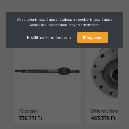
Weboldalunk használatával jóváhagyja a cookie-k használatát a
Hasonló termékek
8
Cookie-kkal kapcsolatos irányelv értelmében.
Beállítások módosítása
Elfogadom
Féltengely
Differenciálmű
330.771 Ft
463.378 Ft