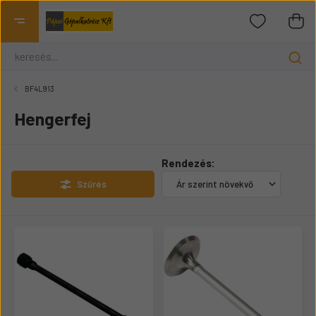
BF4L913
Hengerfej
Rendezés:
Szűrés