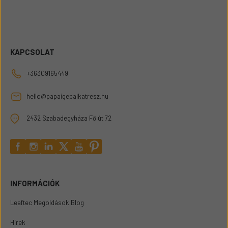
KAPCSOLAT
+36309165449
hello@papaigepalkatresz.hu
2432 Szabadegyháza Fő út 72
INFORMÁCIÓK
Leaftec Megoldások Blog
Hírek