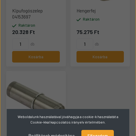
Kipufogószelep
Hengerfej
04153697
Raktáron
Raktáron
20.328 Ft
75.275 Ft
db
db
Kosárba
Kosárba
Weboldalunk használatával jóváhagyja a cookie-k használatát a
Cookie-kkal kapcsolatos irányelv értelmében.
Beállítások módosítása
Elfogadom