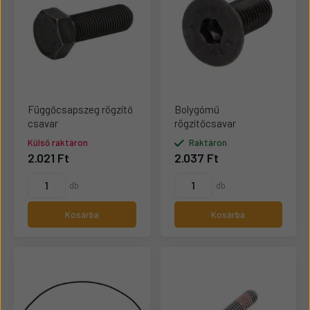
Függőcsapszeg rögzítő
Bolygómű
csavar
rögzítőcsavar
Külső raktáron
Raktáron
2.021 Ft
2.037 Ft
db
db
Kosárba
Kosárba