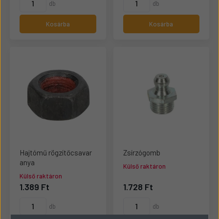
db
db
Kosárba
Kosárba
Hajtómű rögzítőcsavar
Zsírzógomb
anya
Külső raktáron
Külső raktáron
1.389 Ft
1.728 Ft
db
db