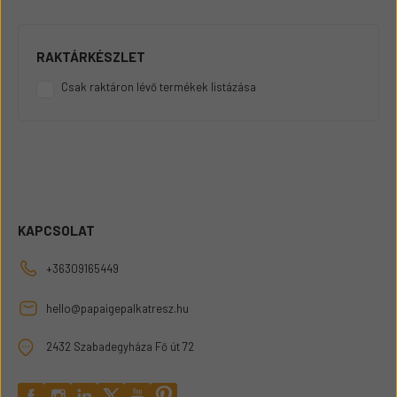
RAKTÁRKÉSZLET
Csak raktáron lévő termékek listázása
KAPCSOLAT
+36309165449
hello@papaigepalkatresz.hu
2432 Szabadegyháza Fő út 72