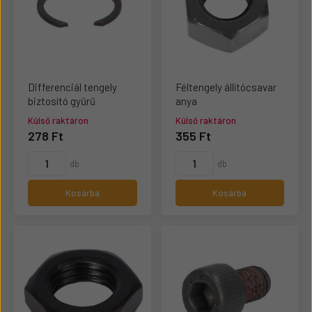
Differenciál tengely
Féltengely állítócsavar
biztosító gyűrű
anya
Külső raktáron
Külső raktáron
278 Ft
355 Ft
db
db
Kosárba
Kosárba