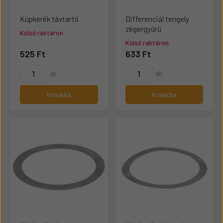
Kúpkerék távtartó
Differenciál tengely
zégergyűrű
Külső raktáron
Külső raktáron
525 Ft
633 Ft
db
db
Kosárba
Kosárba