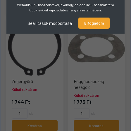
Kosárba
Kosárba
Weboldalunk használatával jóváhagyja a cookie-k használatát a
Cookie-kkal kapcsolatos irányelv értelmében.
Beállítások módosítása
Elfogadom
Zégergyűrű
Függőcsapszeg
hézagoló
Külső raktáron
Külső raktáron
1.744 Ft
1.775 Ft
db
db
Kosárba
Kosárba