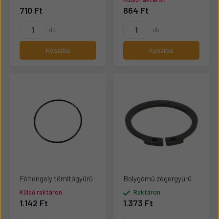
710 Ft
864 Ft
db
db
Kosárba
Kosárba
Féltengely tömítőgyűrű
Bolygómű zégergyűrű
Külső raktáron
Raktáron
1.142 Ft
1.373 Ft