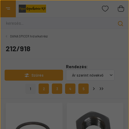
DANA SPICER híd alkatrész
212/918
Rendezés:
Szűrés
1
2
3
4
5