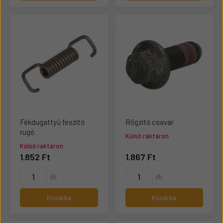
Fékdugattyú feszítő
Rögzítő csavar
rugó
Külső raktáron
Külső raktáron
1.852 Ft
1.867 Ft
db
db
Kosárba
Kosárba