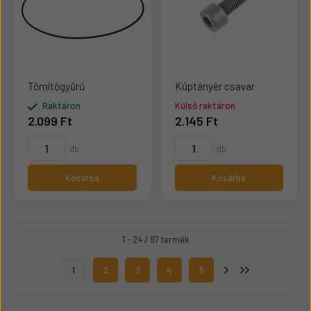
Tömítőgyűrű
Kúptányér csavar
Raktáron
Külső raktáron
2.099 Ft
2.145 Ft
db
db
Kosárba
Kosárba
1 - 24 / 97 termék
1
2
3
4
5