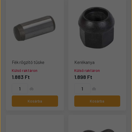
Fék rögzítő tüske
Kerékanya
Külső raktáron
Külső raktáron
1.883 Ft
1.898 Ft
db
db
Kosárba
Kosárba