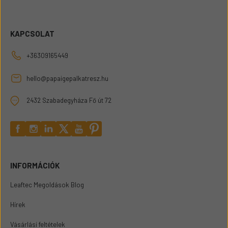
KAPCSOLAT
+36309165449
hello@papaigepalkatresz.hu
2432 Szabadegyháza Fő út 72
INFORMÁCIÓK
Leaftec Megoldások Blog
Hírek
Vásárlási feltételek