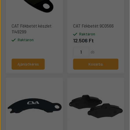
CAT Fékbetét készlet
CAT Fékbetét 9C0566
1149299
Raktáron
12.506 Ft
Raktáron
db
Ajánlatkérés
Kosárba