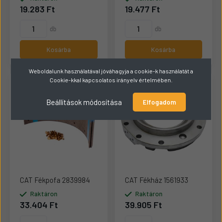
19.283 Ft
19.477 Ft
db
db
Kosárba
Kosárba
Weboldalunk használatával jóváhagyja a cookie-k használatát a
Cookie-kkal kapcsolatos irányelv értelmében.
Beállítások módosítása
Elfogadom
CAT Fékpofa 2839984
CAT Fékház 1561933
Raktáron
Raktáron
33.404 Ft
39.905 Ft