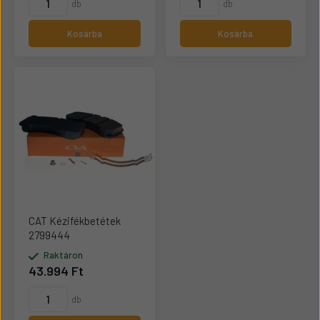
db
db
Kosárba
Kosárba
CAT Kézifékbetétek
2799444
Raktáron
43.994 Ft
db