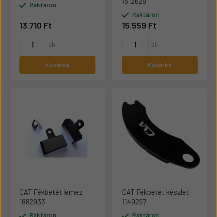
1512628
Raktáron
Raktáron
13.710 Ft
15.559 Ft
db
db
Kosárba
Kosárba
CAT Fékbetét lemez
CAT Fékbetét készlet
1882933
1149297
Raktáron
Raktáron