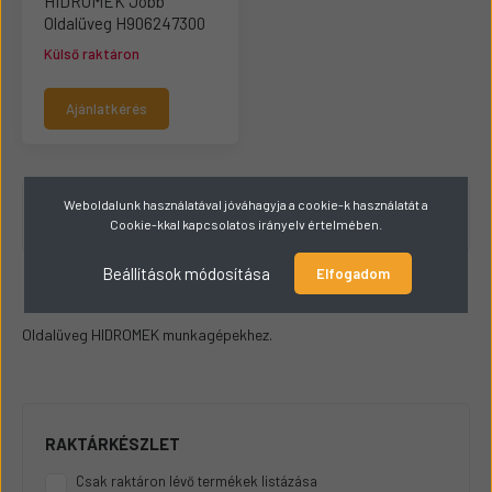
HIDROMEK Jobb
Oldalüveg H906247300
Külső raktáron
Ajánlatkérés
Weboldalunk használatával jóváhagyja a cookie-k használatát a
1 - 3 / 3 termék
Cookie-kkal kapcsolatos irányelv értelmében.
Beállítások módosítása
Elfogadom
Oldalüveg HIDROMEK munkagépekhez.
RAKTÁRKÉSZLET
Csak raktáron lévő termékek listázása