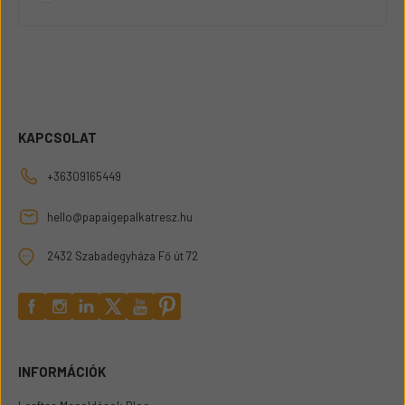
KAPCSOLAT
+36309165449
hello@papaigepalkatresz.hu
2432 Szabadegyháza Fő út 72
INFORMÁCIÓK