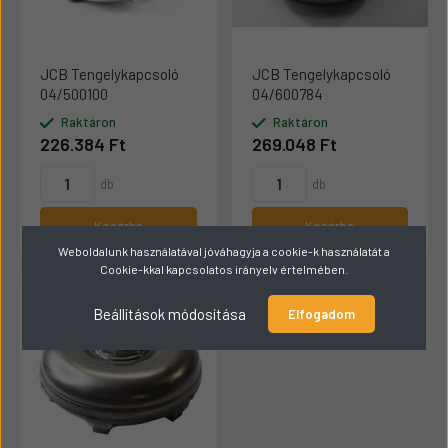
JCB Tengelykapcsoló
JCB Tengelykapcsoló
04/500100
04/600784
Raktáron
Raktáron
226.384 Ft
269.048 Ft
db
db
Kosárba
Kosárba
Weboldalunk használatával jóváhagyja a cookie-k használatát a
Cookie-kkal kapcsolatos irányelv értelmében.
Beállítások módosítása
Elfogadom