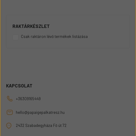
RAKTÁRKÉSZLET
Csak raktáron lévő termékek listázása
KAPCSOLAT
+36309165449
hello@papaigepalkatresz.hu
2432 Szabadegyháza Fő út 72