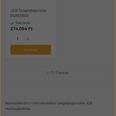
JCB Tengelykapcsoló
04/600650
Raktáron
274.054 Ft
db
Kosárba
1 - 7 / 7 termék
Nyomatékváltó / hidrodinamikus tengelykapcsolók JCB
munkagépekhez.