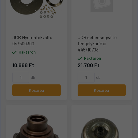
JCB Nyomatékváltó
JCB sebességváltó
04/500300
tengelykarima
445/10703
Raktáron
Raktáron
10.888 Ft
21.780 Ft
db
db
Kosárba
Kosárba