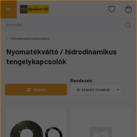
Sebességváltó alkatrészek
Nyomatékváltó / hidrodinamikus
tengelykapcsolók
Rendezés:
Szűrés