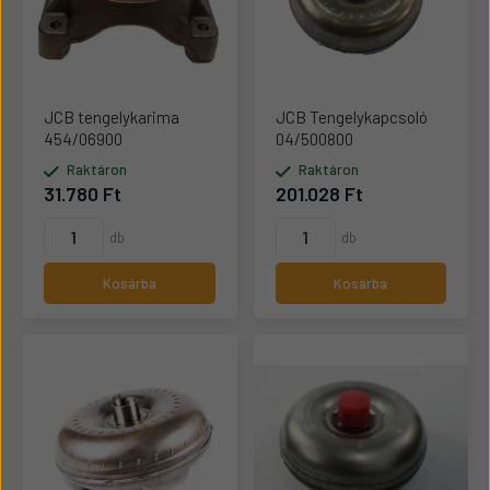
JCB tengelykarima
JCB Tengelykapcsoló
454/06900
04/500800
Raktáron
Raktáron
31.780 Ft
201.028 Ft
db
db
Kosárba
Kosárba