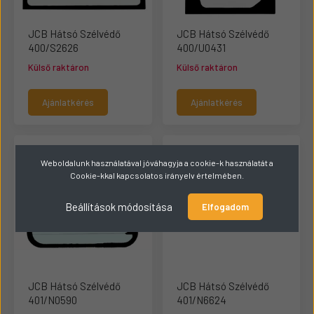
JCB Hátsó Szélvédő
JCB Hátsó Szélvédő
400/S2626
400/U0431
Külső raktáron
Külső raktáron
Ajánlatkérés
Ajánlatkérés
Weboldalunk használatával jóváhagyja a cookie-k használatát a
Cookie-kkal kapcsolatos irányelv értelmében.
Beállítások módosítása
Elfogadom
JCB Hátsó Szélvédő
JCB Hátsó Szélvédő
401/N0590
401/N6624