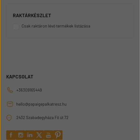
RAKTÁRKÉSZLET
Csak raktáron lévő termékek listázása
KAPCSOLAT
+36309165449
hello@papaigepalkatresz.hu
2432 Szabadegyháza Fő út 72