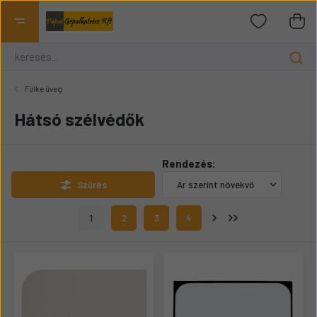
Fülke üveg
Hátsó szélvédők
Rendezés:
Szűrés
1
2
3
4