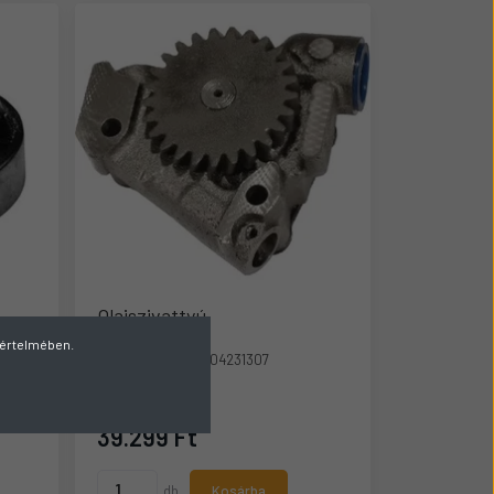
Olajszivattyú
v értelmében.
Gyártó cikkszám:
04231307
Raktáron
39.299 Ft
db
Kosárba