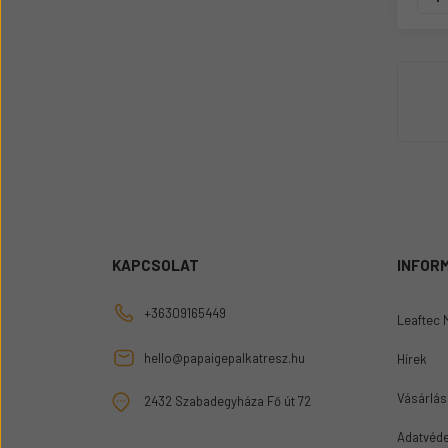
KAPCSOLAT
INFOR
+36309165449
Leaftec 
hello@papaigepalkatresz.hu
Hírek
Vásárlási
2432 Szabadegyháza Fő út 72
Adatvéde