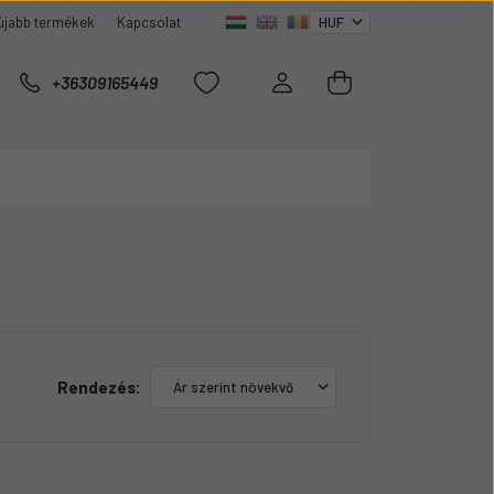
újabb termékek
Kapcsolat
+36309165449
Rendezés: