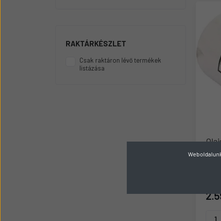
Üzemanyag adagolók
Motor alkatrész
Sátor
RAKTÁRKÉSZLET
Körmök
Csak raktáron lévő termékek
listázása
Ola
Weboldalunk 
Gyárt
R
2.5