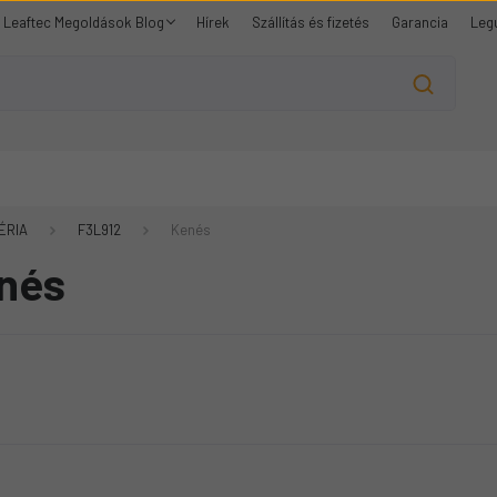
Leaftec Megoldások Blog
Hírek
Szállítás és fizetés
Garancia
Leg
ÉRIA
F3L912
Kenés
nés