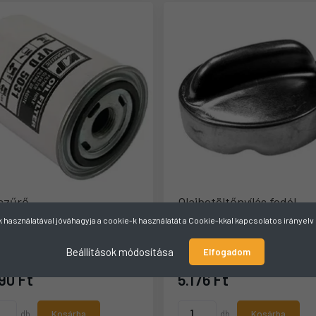
jszűrő
Olajbetöltőnyílás fedél
használatával jóváhagyja a cookie-k használatát a Cookie-kkal kapcsolatos irányel
ó cikkszám:
01174418
Gyártó cikkszám:
01236291
Beállítások módosítása
Elfogadom
aktáron
Raktáron
90 Ft
5.176 Ft
db
Kosárba
db
Kosárba