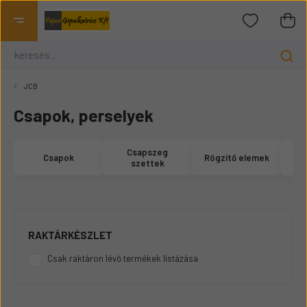
JCB
Csapok, perselyek
Csapszeg
Csapok
Rögzítő elemek
szettek
RAKTÁRKÉSZLET
Csak raktáron lévő termékek listázása