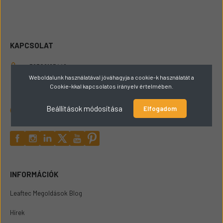
KAPCSOLAT
+36309165449
Weboldalunk használatával jóváhagyja a cookie-k használatát a
Cookie-kkal kapcsolatos irányelv értelmében.
hello@papaigepalkatresz.hu
Beállítások módosítása
Elfogadom
2432 Szabadegyháza Fő út 72
INFORMÁCIÓK
Leaftec Megoldások Blog
Hírek