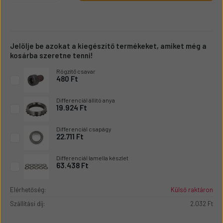
Jelölje be azokat a kiegészítő termékeket, amiket még a
kosárba szeretne tenni!
Rögzítő csavar
480 Ft
Differenciál állító anya
19.924 Ft
Differenciál csapágy
22.711 Ft
Differenciál lamella készlet
63.438 Ft
Elérhetőség:
Külső raktáron
Szállítási díj:
2.032 Ft