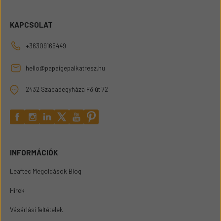
KAPCSOLAT
+36309165449
hello@papaigepalkatresz.hu
2432 Szabadegyháza Fő út 72
INFORMÁCIÓK
Leaftec Megoldások Blog
Hírek
Vásárlási feltételek