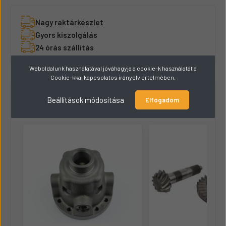
Nagy raktárkészlet
Gyors kiszolgálás
24 órás szállítás
Weboldalunk használatával jóváhagyja a cookie-k használatát a
Cookie-kkal kapcsolatos irányelv értelmében.
Hasonló termékek
8
Beállítások módosítása
Elfogadom