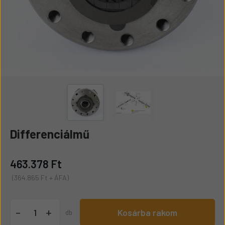
Differenciálmű
463.378 Ft
(364.865 Ft + ÁFA)
+
-
Kosárba rakom
db