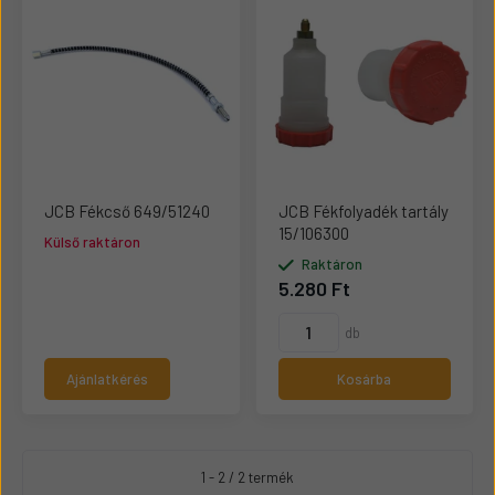
JCB Fékcső 649/51240
JCB Fékfolyadék tartály
15/106300
Külső raktáron
Raktáron
5.280 Ft
db
Ajánlatkérés
Kosárba
1 - 2 / 2 termék