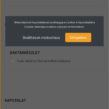
Weboldalunk használatával jóváhagyja a cookie-k használatát a
Fékrendszer alkatrészek JCB munkagépekhez.
Cookie-kkal kapcsolatos irányelv értelmében.
Beállítások módosítása
Elfogadom
RAKTÁRKÉSZLET
Csak raktáron lévő termékek listázása
KAPCSOLAT