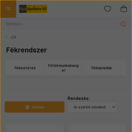
JCB
Fékrendszer
Főfékmunkaheng
Fékbetétek
Féklamellák
F
er
Rendezés:
Szűrés