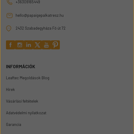
+36309165449
hello@papaigepalkatresz.hu
2432 Szabadegyháza Fő út 72
INFORMÁCIÓK
Leaftec Megoldások Blog
Hírek
Vásárlási feltételek
Adatvédelmi nyilatkozat
Garancia