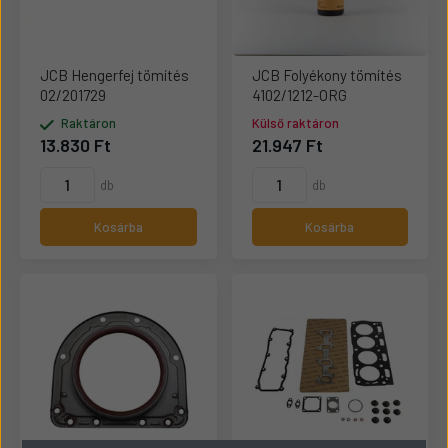
JCB Hengerfej tömítés
JCB Folyékony tömítés
02/201729
4102/1212-ORG
Raktáron
Külső raktáron
13.830 Ft
21.947 Ft
db
db
Kosárba
Kosárba