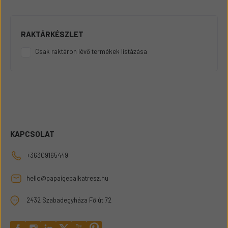
RAKTÁRKÉSZLET
Csak raktáron lévő termékek listázása
KAPCSOLAT
+36309165449
hello@papaigepalkatresz.hu
2432 Szabadegyháza Fő út 72