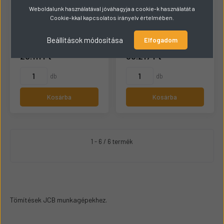
Weboldalunk használatával jóváhagyja a cookie-k használatát a
Cookie-kkal kapcsolatos irányelv értelmében.
JCB Főtengely
JCB Hengerfej tömítés
szimering 02/202370
készlet 02/203156
Beállítások módosítása
Elfogadom
Raktáron
Raktáron
23.111 Ft
85.217 Ft
db
db
Kosárba
Kosárba
1 - 6 / 6 termék
Tömítések JCB munkagépekhez.