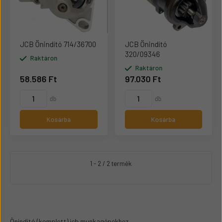
JCB Önindító 714/36700
JCB Önindító
320/09346
Raktáron
Raktáron
58.586 Ft
97.030 Ft
db
db
Kosárba
Kosárba
1 - 2 / 2 termék
Önindító (komplett) jcb munkagépekhez.