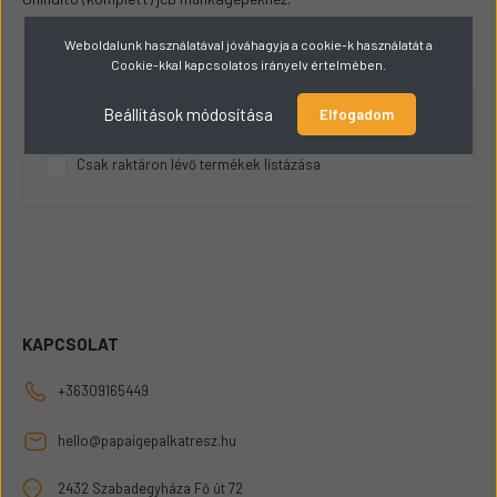
Weboldalunk használatával jóváhagyja a cookie-k használatát a
Cookie-kkal kapcsolatos irányelv értelmében.
Beállítások módosítása
Elfogadom
RAKTÁRKÉSZLET
Csak raktáron lévő termékek listázása
KAPCSOLAT
+36309165449
hello@papaigepalkatresz.hu
2432 Szabadegyháza Fő út 72