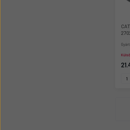
CAT
270
Gyárt
Küls
21.