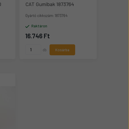
0
CAT Gumibak 1873764
Gyártó cikkszám:
1873764
Raktáron
16.746 Ft
db
Kosárba