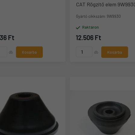
 Motortartó gumibak
CAT Rögzítő elem 9W993
915
Gyártó cikkszám:
9W9930
ó cikkszám:
6Y9915
Raktáron
aktáron
036 Ft
12.506 Ft
db
Kosárba
db
Kosárba