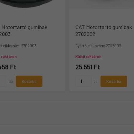
 Motortartó gumibak
CAT Motortartó gumibak
2003
2702002
ó cikkszám:
2702003
Gyártó cikkszám:
2702002
ő raktáron
Külső raktáron
458 Ft
25.551 Ft
db
Kosárba
db
Kosárba