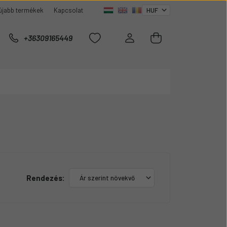
újabb termékek
Kapcsolat
+36309165449
Rendezés: