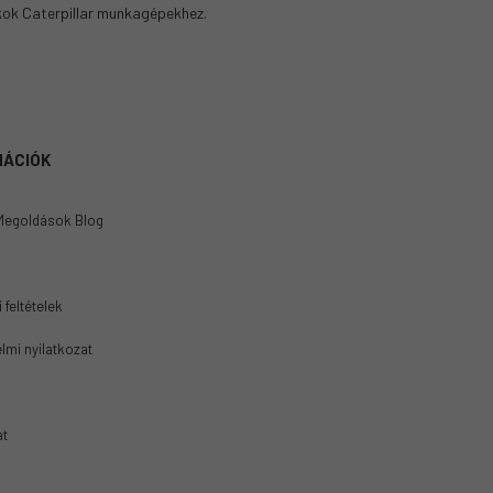
ok Caterpillar munkagépekhez.
MÁCIÓK
Megoldások Blog
 feltételek
lmi nyilatkozat
at