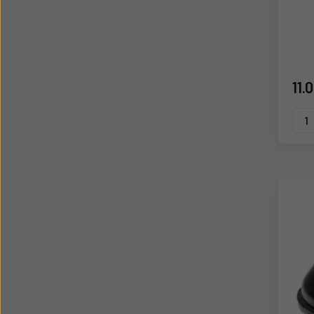
CAT
6Y9
Gyárt
R
11.