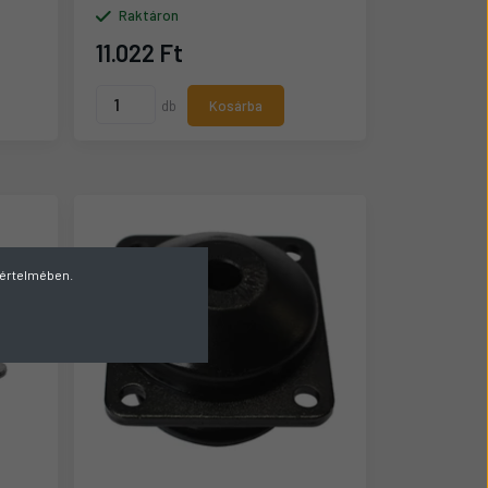
Raktáron
11.022 Ft
db
Kosárba
v értelmében.