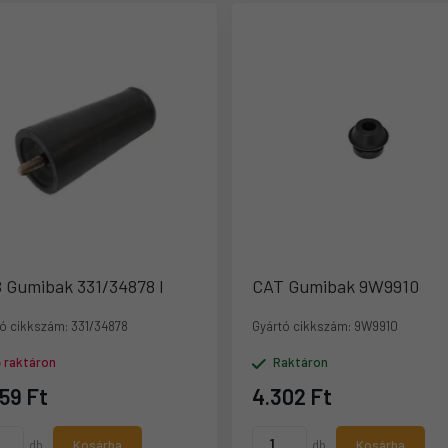
 Gumibak 331/34878 I
CAT Gumibak 9W9910
ó cikkszám:
331/34878
Gyártó cikkszám:
9W9910
ő raktáron
Raktáron
59 Ft
4.302 Ft
db
Kosárba
db
Kosárba