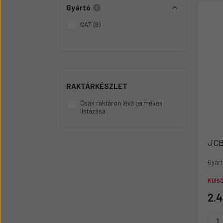
Üzemanyag adagolók
Gyártó
Motor alkatrész
CAT
(8)
Sátor
Körmök
RAKTÁRKÉSZLET
Csak raktáron lévő termékek
listázása
JCB
Gyárt
Küls
2.4