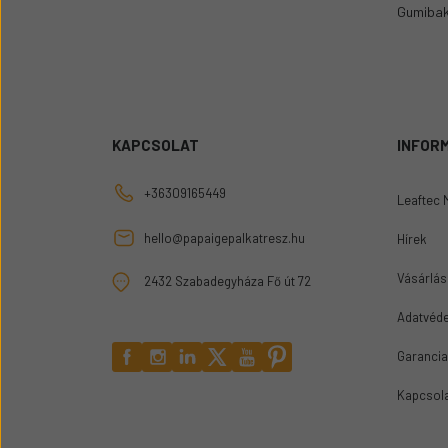
Gumibak
KAPCSOLAT
INFOR
+36309165449
Leaftec 
hello@papaigepalkatresz.hu
Hírek
Vásárlási
2432 Szabadegyháza Fő út 72
Adatvéde
Garancia
Kapcsol