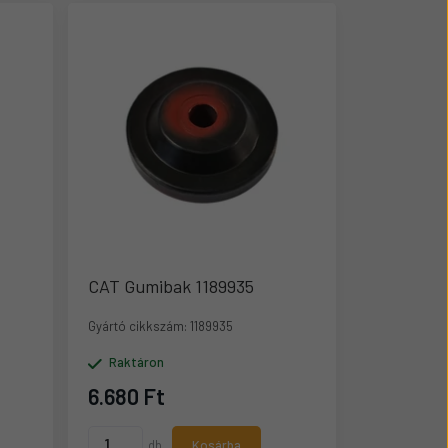
CAT Gumibak 1189935
Gyártó cikkszám:
1189935
Raktáron
6.680 Ft
db
Kosárba