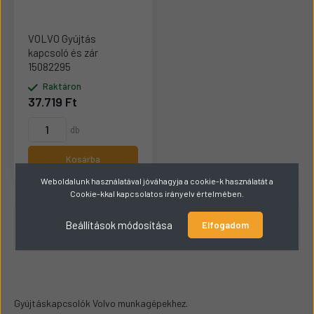
VOLVO Gyújtás
kapcsoló és zár
15082295
Raktáron
37.719 Ft
db
Kosárba
Weboldalunk használatával jóváhagyja a cookie-k használatát a
Cookie-kkal kapcsolatos irányelv értelmében.
1 - 3 / 3 termék
Beállítások módosítása
Elfogadom
Gyújtáskapcsolók Volvo munkagépekhez.