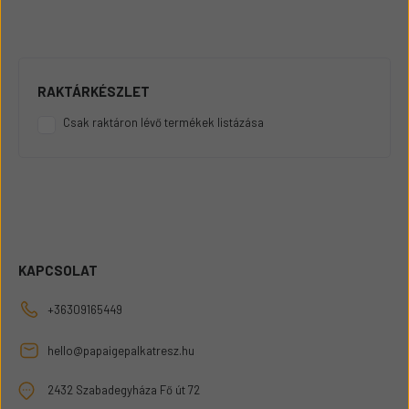
RAKTÁRKÉSZLET
Csak raktáron lévő termékek listázása
KAPCSOLAT
+36309165449
hello@papaigepalkatresz.hu
2432 Szabadegyháza Fő út 72