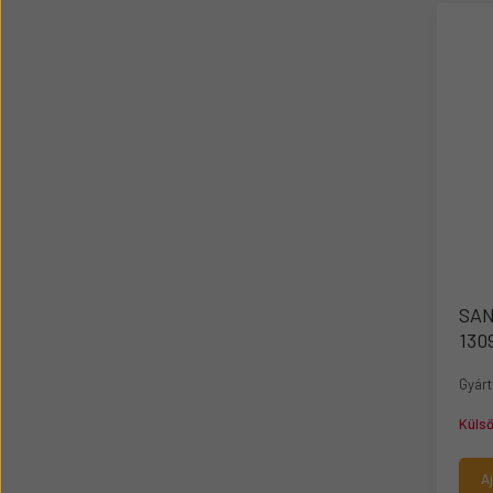
Üzemanyag adagolók
Motor alkatrész
Sátor
Körmök
SAN
130
Gyárt
Küls
A