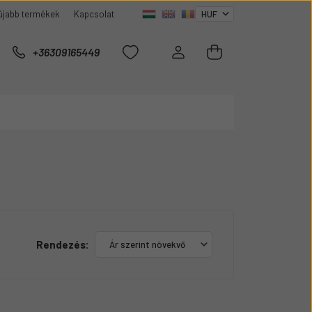
újabb termékek
Kapcsolat
+36309165449
Rendezés: