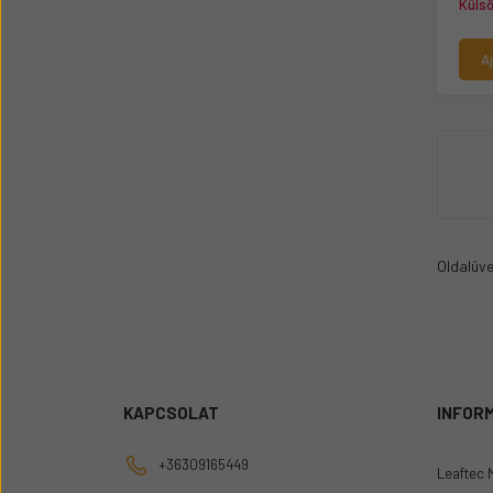
Küls
A
Oldalüv
KAPCSOLAT
INFOR
+36309165449
Leaftec 