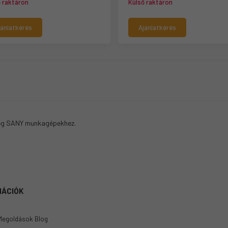
ő raktáron
Külső raktáron
jánlatkérés
Ajánlatkérés
eg SANY munkagépekhez.
MÁCIÓK
Megoldások Blog