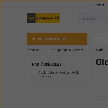
Főoldal
GÉP ALKATRÉSZ
Kezdőlap
Épitőipari gépalkatrészek
SANY
AdBlue
Ol
DANA SPICER híd alkatrész
RAKTÁRKÉSZLET
Gumiheveder
Csak raktáron lévő termékek
listázása
Mezőgazdasági gép
üvegek
Épitőipari gépalkatrészek
Teleszkópos rakódó