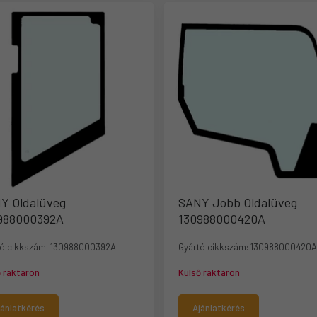
Y Oldalüveg
SANY Jobb Oldalüveg
988000392A
130988000420A
ó cikkszám:
130988000392A
Gyártó cikkszám:
130988000420
ő raktáron
Külső raktáron
jánlatkérés
Ajánlatkérés