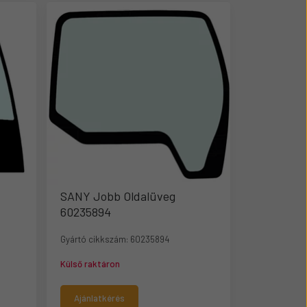
SANY Jobb Oldalüveg
60235894
A
Gyártó cikkszám:
60235894
Külső raktáron
Ajánlatkérés