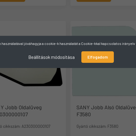
használatával jóváhagyja a cookie-k használatát a Cookie-kkal kapcsolatos irányel
Beállítások módosítása
Elfogadom
Y Jobb Oldalüveg
SANY Jobb Alsó Oldalüve
0300000107
F3580
ó cikkszám:
A230300000107
Gyártó cikkszám:
F3580