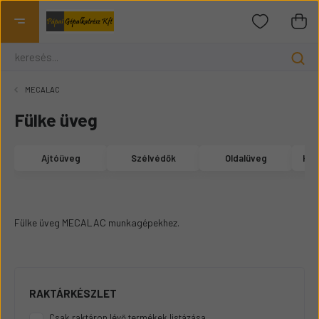
MECALAC
Fülke üveg
Ajtóüveg
Szélvédők
Oldalüveg
Hát
Fülke üveg MECALAC munkagépekhez.
RAKTÁRKÉSZLET
Csak raktáron lévő termékek listázása