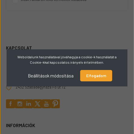
KAPCSOLAT
Weboldalunk használatával jóváhagyja a cookie-k használatát a
+36309165449
Cookie-kkal kapcsolatos irányelv értelmében.
hello@papaigepalkatresz.hu
Beállítások módosítása
Elfogadom
2432 Szabadegyháza Fő út 72
INFORMÁCIÓK