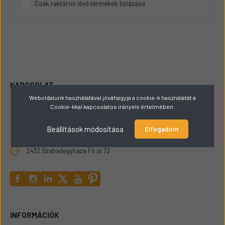
Csak raktáron lévő termékek listázása
KAPCSOLAT
Weboldalunk használatával jóváhagyja a cookie-k használatát a
+36309165449
Cookie-kkal kapcsolatos irányelv értelmében.
Beállítások módosítása
hello@papaigepalkatresz.hu
Elfogadom
2432 Szabadegyháza Fő út 72
INFORMÁCIÓK