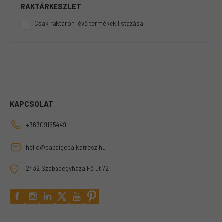
RAKTÁRKÉSZLET
Csak raktáron lévő termékek listázása
KAPCSOLAT
+36309165449
hello@papaigepalkatresz.hu
2432 Szabadegyháza Fő út 72