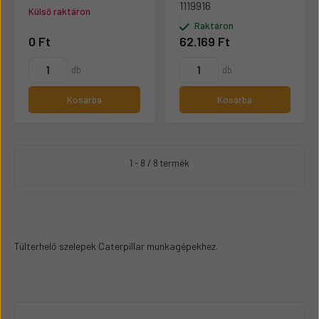
1119916
Külső raktáron
Raktáron
0 Ft
62.169 Ft
db
db
Kosárba
Kosárba
1 - 8 / 8 termék
Túlterhelő szelepek Caterpillar munkagépekhez.