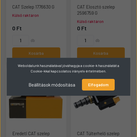
CAT Szelep 1776630 G
CAT Elosztó szelep
2596759 G
Külső raktáron
Külső raktáron
0 Ft
0 Ft
db
db
Kosárba
Kosárba
Weboldalunk használatával jóváhagyja a cookie-k használatát a
Cookie-kkal kapcsolatos irányelv értelmében.
Beállítások módosítása
Elfogadom
Eredeti CAT szelep
CAT Túlterhelő szelep