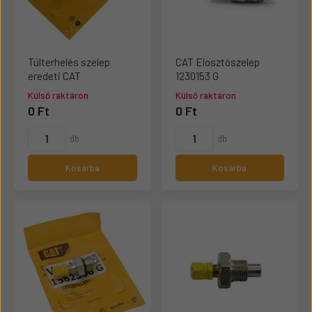
Túlterhelés szelep
CAT Elosztószelep
eredeti CAT
1230153 G
Külső raktáron
Külső raktáron
0 Ft
0 Ft
db
db
Kosárba
Kosárba