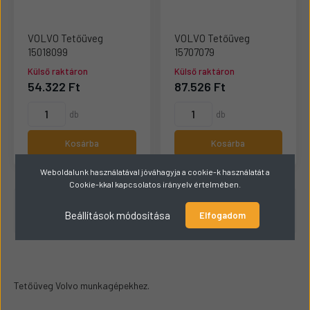
VOLVO Tetőüveg
VOLVO Tetőüveg
15018099
15707079
Külső raktáron
Külső raktáron
54.322 Ft
87.526 Ft
db
db
Kosárba
Kosárba
Weboldalunk használatával jóváhagyja a cookie-k használatát a
Cookie-kkal kapcsolatos irányelv értelmében.
1 - 4 / 4 termék
Beállítások módosítása
Elfogadom
Tetőüveg Volvo munkagépekhez.