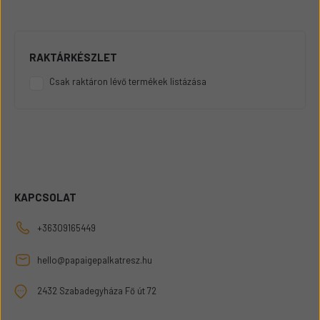
RAKTÁRKÉSZLET
Csak raktáron lévő termékek listázása
KAPCSOLAT
+36309165449
hello@papaigepalkatresz.hu
2432 Szabadegyháza Fő út 72