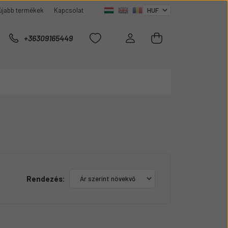
újabb termékek
Kapcsolat
+36309165449
Rendezés: