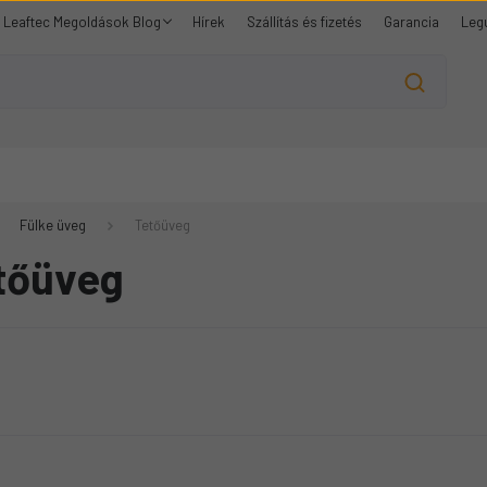
Leaftec Megoldások Blog
Hírek
Szállítás és fizetés
Garancia
Leg
Fülke üveg
Tetőüveg
tőüveg