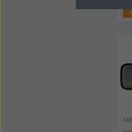
A
CAT
Gyárt