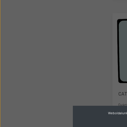
CAT
Gyárt
Weboldalunk 
Küls