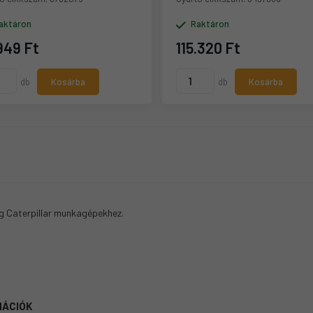
aktáron
Raktáron
949 Ft
115.320 Ft
db
Kosárba
db
Kosárba
g Caterpillar munkagépekhez.
MÁCIÓK