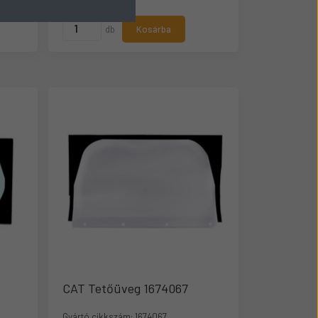
db
Kosárba
CAT Tetőüveg 1674067
Gyártó cikkszám:
1674067