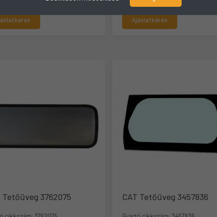
jánlatkérés
Ajánlatkérés
 Tetőüveg 3762075
CAT Tetőüveg 3457836
ó cikkszám:
3762075
Gyártó cikkszám:
3457836