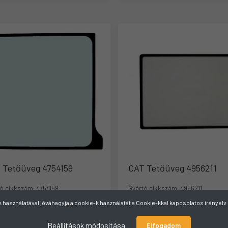
 Tetőüveg 4754159
CAT Tetőüveg 4956211
ó cikkszám:
4754159
Gyártó cikkszám:
4956211
használatával jóváhagyja a cookie-k használatát a Cookie-kkal kapcsolatos irányel
ő raktáron
Külső raktáron
Beállítások módosítása
Elfogadom