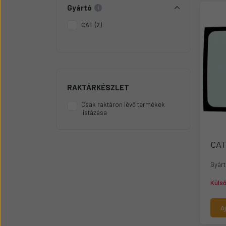
Üzemanyag adagolók
Gyártó
Motor alkatrész
CAT
(2)
Sátor
Körmök
RAKTÁRKÉSZLET
Csak raktáron lévő termékek
listázása
CAT
Gyárt
Küls
A