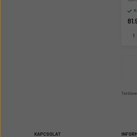
R
81.
Tetőüve
KAPCSOLAT
INFOR