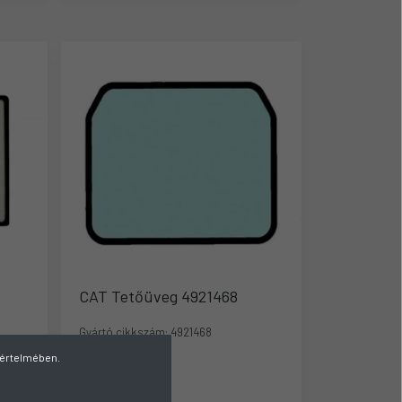
CAT Tetőüveg 4921468
Gyártó cikkszám:
4921468
v értelmében.
Külső raktáron
42.786 Ft