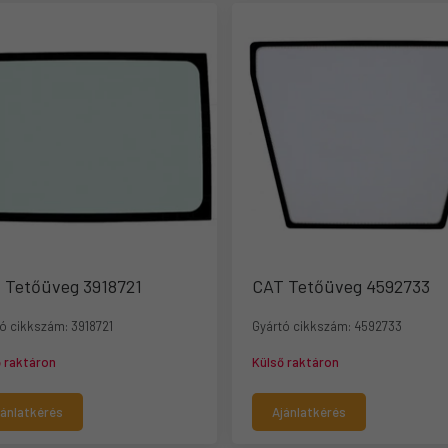
 Tetőüveg 3918721
CAT Tetőüveg 4592733
ó cikkszám:
3918721
Gyártó cikkszám:
4592733
ő raktáron
Külső raktáron
jánlatkérés
Ajánlatkérés