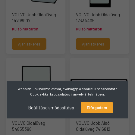
VOLVO Jobb Oldalüveg
VOLVO Jobb Oldalüveg
14708907
17334405
Külső raktáron
Külső raktáron
Ajánlatkérés
Ajánlatkérés
Weboldalunk használatával jóváhagyja a cookie-k használatát a
Cookie-kkal kapcsolatos irányelv értelmében.
Beállítások módosítása
Elfogadom
VOLVO Oldalüveg
VOLVO Jobb Alsó
54855388
Oldalüveg 7416812