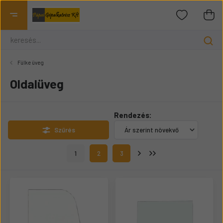
Fülke üveg
Oldalüveg
Rendezés:
Szűrés
1
2
3