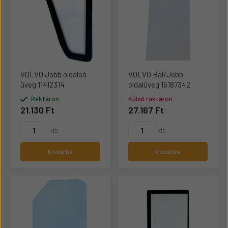
VOLVO Jobb oldalsó
VOLVO Bal/Jobb
üveg 11412314
oldalüveg 15187342
Raktáron
Külső raktáron
21.130 Ft
27.167 Ft
db
db
Kosárba
Kosárba