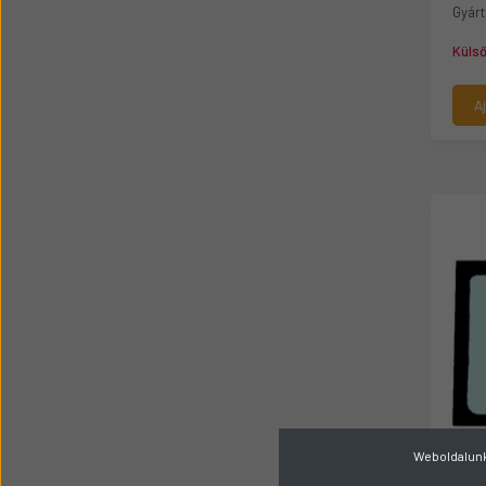
Gyárt
Küls
A
Weboldalunk 