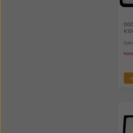
DOO
K10
Gyárt
Küls
A