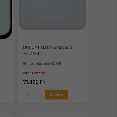
BOBCAT Hátsó Szélvédő
7217729
Gyártó cikkszám:
7217729
Külső raktáron
71.820 Ft
db
Kosárba