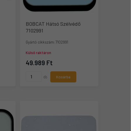
BOBCAT Hátsó Szélvédő
7102991
Gyártó cikkszám:
7102991
Külső raktáron
49.989 Ft
db
Kosárba