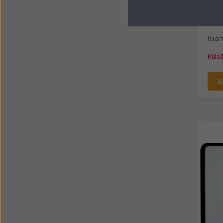
DOO
F36
Gyárt
Küls
A