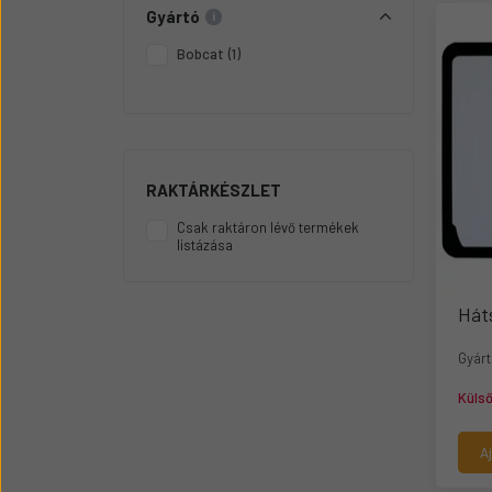
Üzemanyag adagolók
Gyártó
Motor alkatrész
Bobcat
(1)
Sátor
Körmök
RAKTÁRKÉSZLET
Csak raktáron lévő termékek
listázása
Hát
Gyárt
Küls
A