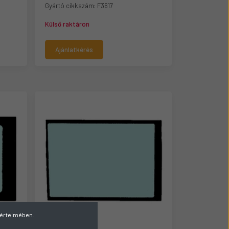
Gyártó cikkszám:
F3617
Külső raktáron
Ajánlatkérés
v értelmében.