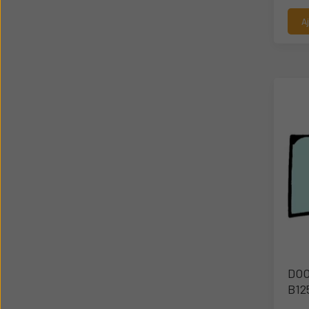
A
DOO
B12