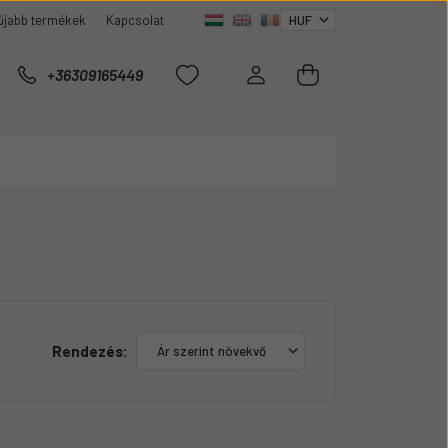
újabb termékek
Kapcsolat
+36309165449
Rendezés: