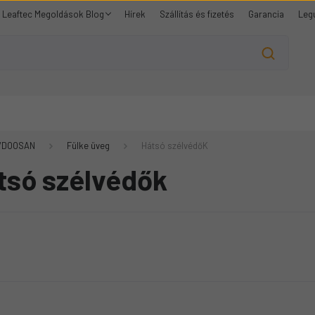
Leaftec Megoldások Blog
Hírek
Szállítás és fizetés
Garancia
Leg
/DOOSAN
Fülke üveg
Hátsó szélvédőK
tsó szélvédők