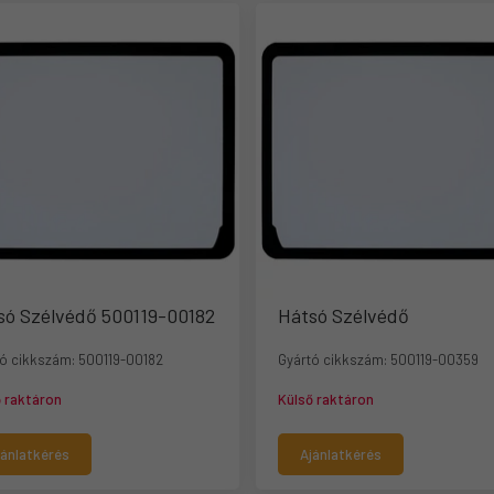
só Szélvédő 500119-00182
Hátsó Szélvédő
ó cikkszám:
500119-00182
Gyártó cikkszám:
500119-00359
ő raktáron
Külső raktáron
jánlatkérés
Ajánlatkérés