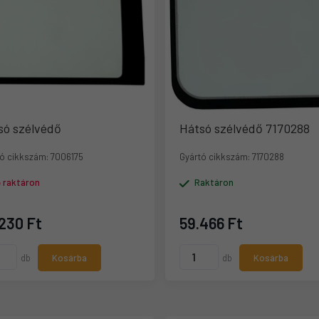
só szélvédő
Hátsó szélvédő 7170288
ó cikkszám:
7006175
Gyártó cikkszám:
7170288
ő raktáron
Raktáron
230 Ft
59.466 Ft
db
Kosárba
db
Kosárba