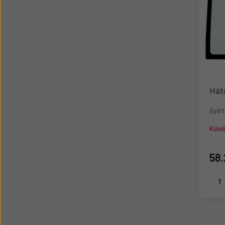
Hát
Gyárt
Küls
58.