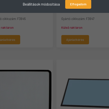
SAN Hátsó Szélvédő
DOOSAN Hátsó Szélvédő
Beállítások módosítása
Elfogadom
45
F3647
ó cikkszám:
F3645
Gyártó cikkszám:
F3647
ő raktáron
Külső raktáron
jánlatkérés
Ajánlatkérés