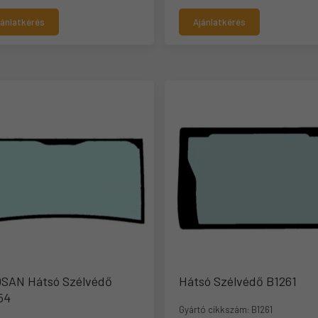
jánlatkérés
Ajánlatkérés
SAN Hátsó Szélvédő
Hátsó Szélvédő B1261
54
Gyártó cikkszám:
B1261