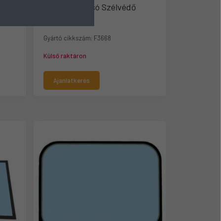
BOBCAT Hátsó Szélvédő
F3668
Gyártó cikkszám:
F3668
Külső raktáron
Ajánlatkérés