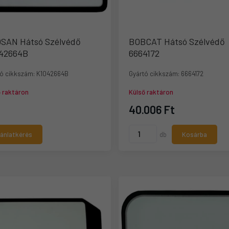
SAN Hátsó Szélvédő
BOBCAT Hátsó Szélvédő
42664B
6664172
ó cikkszám:
K1042664B
Gyártó cikkszám:
6664172
ő raktáron
Külső raktáron
40.006 Ft
jánlatkérés
db
Kosárba