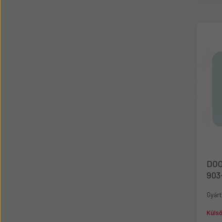
DOO
903
Gyárt
Küls