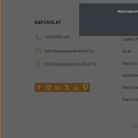
Üzemanyag adagolók
Weboldalunk 
Motor alkatrész
KAPCSOLAT
INFOR
Sátor
Körmök
+36309165449
Leaftec 
hello@papaigepalkatresz.hu
Hírek
Vásárlási
2432 Szabadegyháza Fő út 72
Adatvéde
Garancia
Kapcsol
© 2