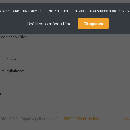
használatával jóváhagyja a cookie-k használatát a Cookie-kkal kapcsolatos irányel
MÁCIÓK
Beállítások módosítása
Elfogadom
Megoldások Blog
 feltételek
lmi nyilatkozat
at
018 - 2026 - Pápai Gépalkatrész Kft. -
+36309165449
-
hello@papaigepalkatres