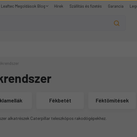
Leaftec Megoldások Blog
Hírek
Szállítás és fizetés
Garancia
Leg
ékrendszer
krendszer
klamellák
Fékbetét
Féktömítések
zer alkatrészek Caterpillar teleszkópos rakodógépekhez.