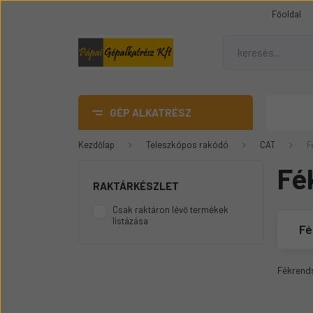
Főoldal
GÉP ALKATRÉSZ
Kezdőlap
Teleszkópos rakódó
CAT
F
AdBlue
Fé
DANA SPICER híd alkatrész
RAKTÁRKÉSZLET
Gumiheveder
Csak raktáron lévő termékek
listázása
Mezőgazdasági gép
Fé
üvegek
Épitőipari gépalkatrészek
Fékrends
Teleszkópos rakódó