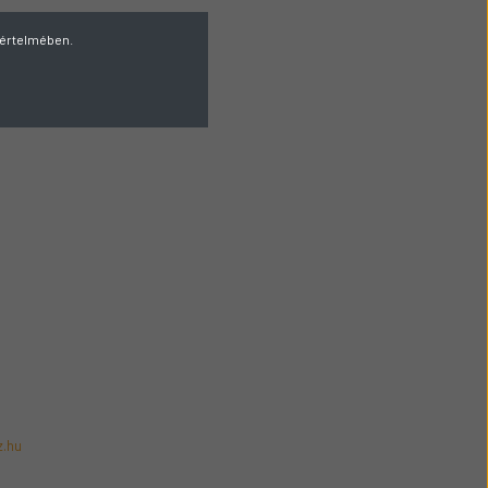
v értelmében.
z.hu