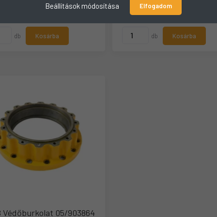
Beállítások módosítása
Elfogadom
080 Ft
81.305 Ft
db
Kosárba
db
Kosárba
 Védőburkolat 05/903864