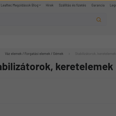
Leaftec Megoldások Blog
Hírek
Szállítás és fizetés
Garancia
Leg
Váz elemek / Forgatási elemek / Gémek
Stabilizátorok, keretelemek
abilizátorok, keretelemek