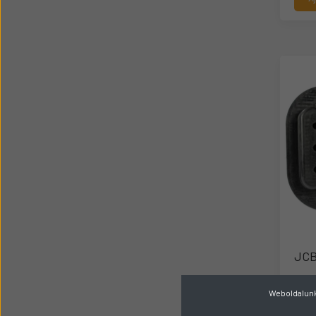
JCB
Gyárt
Weboldalunk 
R