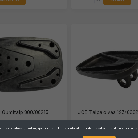
 Gumitalp 980/88215
JCB Talpaló vas 123/060
ó cikkszám:
980/88215 980/A3461
Gyártó cikkszám:
123/06022
használatával jóváhagyja a cookie-k használatát a Cookie-kkal kapcsolatos irányel
aktáron
Raktáron