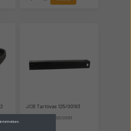
22
JCB Tartóvas 125/00193
Gyártó cikkszám:
125/00193
v értelmében.
Raktáron