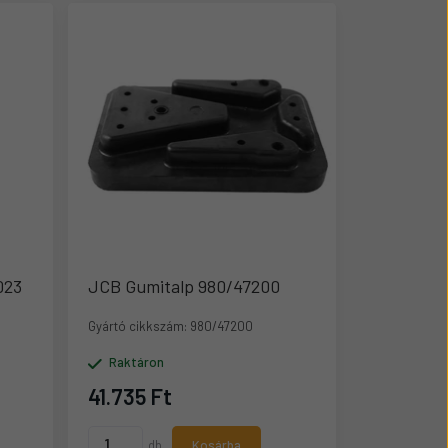
023
JCB Gumitalp 980/47200
Gyártó cikkszám:
980/47200
Raktáron
41.735 Ft
db
Kosárba