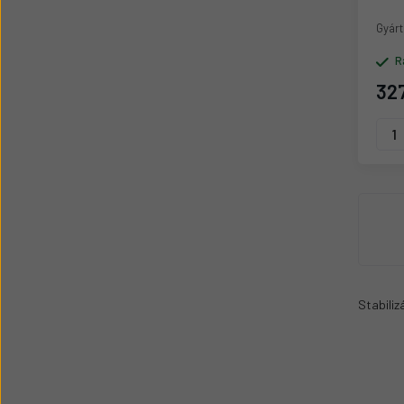
Gyárt
R
327
Stabili