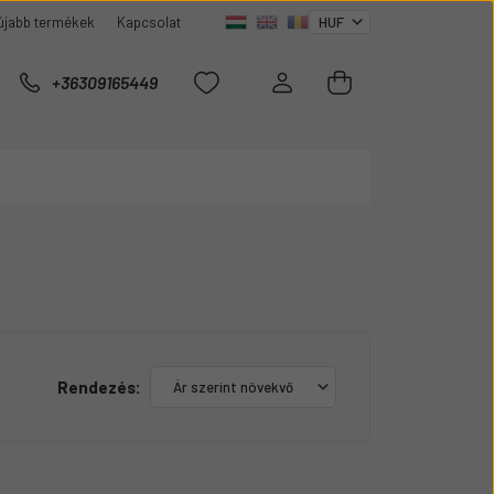
újabb termékek
Kapcsolat
+36309165449
Rendezés: