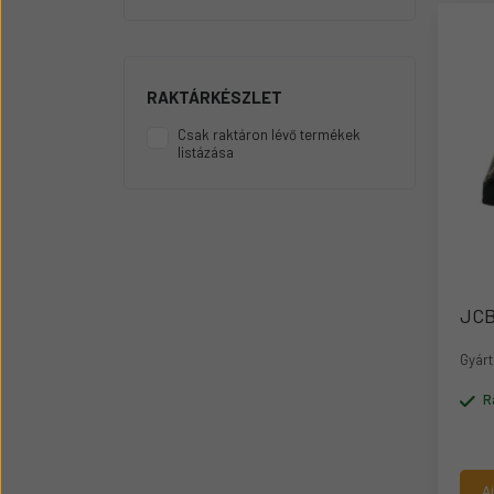
Üzemanyag adagolók
Motor alkatrész
Sátor
RAKTÁRKÉSZLET
Körmök
Csak raktáron lévő termékek
listázása
JCB
Gyárt
R
A