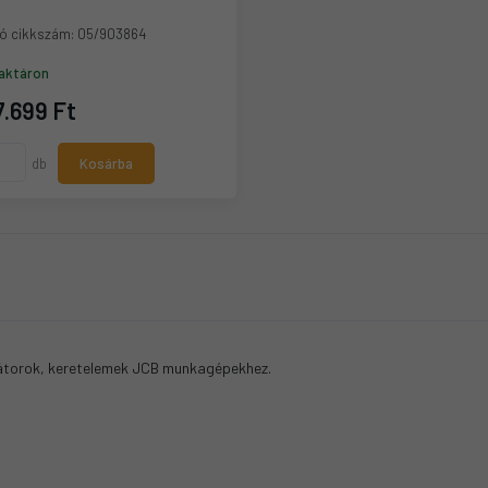
ó cikkszám:
05/903864
aktáron
.699 Ft
db
Kosárba
zátorok, keretelemek JCB munkagépekhez.