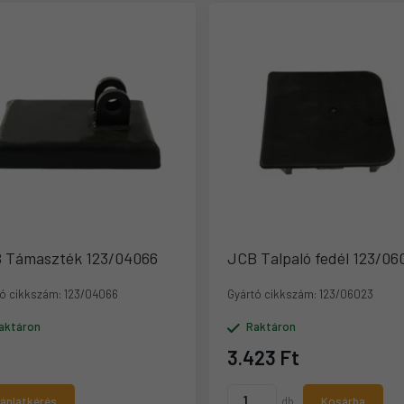
 Támaszték 123/04066
JCB Talpaló fedél 123/06
ó cikkszám:
123/04066
Gyártó cikkszám:
123/06023
aktáron
Raktáron
3.423 Ft
jánlatkérés
db
Kosárba