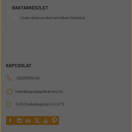
RAKTÁRKÉSZLET
Csak raktáron lévő termékek listázása
KAPCSOLAT
+36309165449
hello@papaigepalkatresz.hu
2432 Szabadegyháza Fő út 72