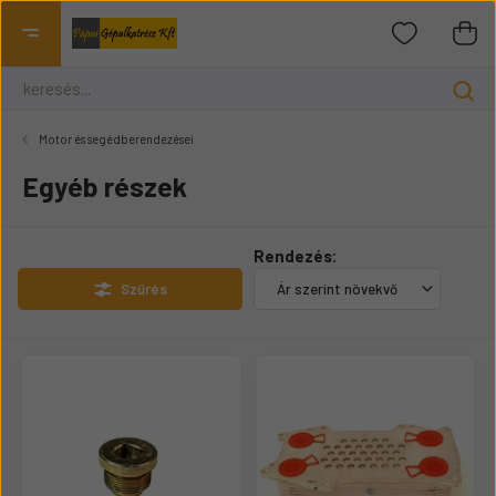
Motor és segédberendezései
Egyéb részek
Rendezés:
Szűrés