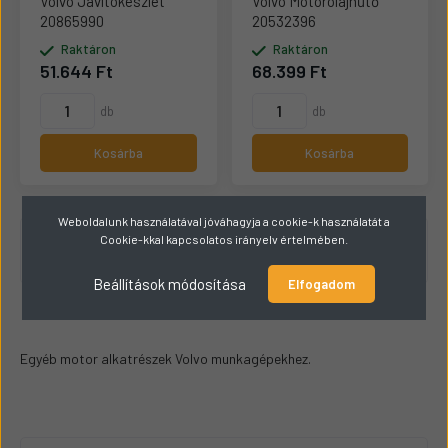
Volvo Javítókészlet
Volvo Motorolajhűtő
20865990
20532396
Raktáron
Raktáron
51.644 Ft
68.399 Ft
db
db
Kosárba
Kosárba
Weboldalunk használatával jóváhagyja a cookie-k használatát a
Cookie-kkal kapcsolatos irányelv értelmében.
1 - 4 / 4 termék
Beállítások módosítása
Elfogadom
Egyéb motor alkatrészek Volvo munkagépekhez.