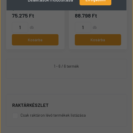
Hengerfej
Szelepvezető
Raktáron
Raktáron
75.275 Ft
88.798 Ft
db
db
Kosárba
Kosárba
1 - 6 / 6 termék
RAKTÁRKÉSZLET
Csak raktáron lévő termékek listázása