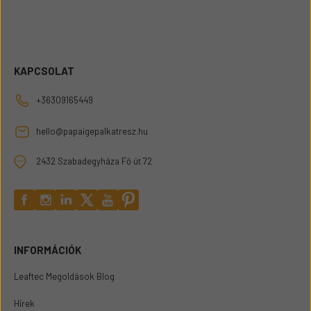
KAPCSOLAT
+36309165449
hello@papaigepalkatresz.hu
2432 Szabadegyháza Fő út 72
INFORMÁCIÓK
Leaftec Megoldások Blog
Hírek