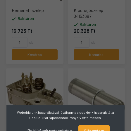
Bemeneti szelep
Kipufogószelep
04153697
Raktáron
Raktáron
16.723 Ft
20.328 Ft
db
db
Kosárba
Kosárba
Weboldalunk használatával jóváhagyja a cookie-k használatát a
Cookie-kkal kapcsolatos irányelv értelmében.
Beállítások módosítása
Elfogadom