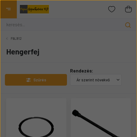
F6L912
Hengerfej
Rendezés:
Szűrés