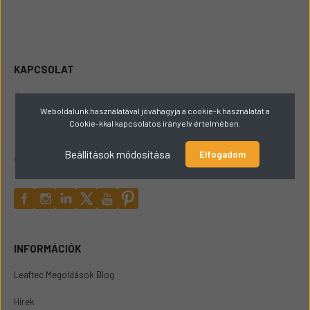
KAPCSOLAT
+36309165449
Weboldalunk használatával jóváhagyja a cookie-k használatát a
Cookie-kkal kapcsolatos irányelv értelmében.
hello@papaigepalkatresz.hu
Beállítások módosítása
Elfogadom
2432 Szabadegyháza Fő út 72
INFORMÁCIÓK
Leaftec Megoldások Blog
Hírek