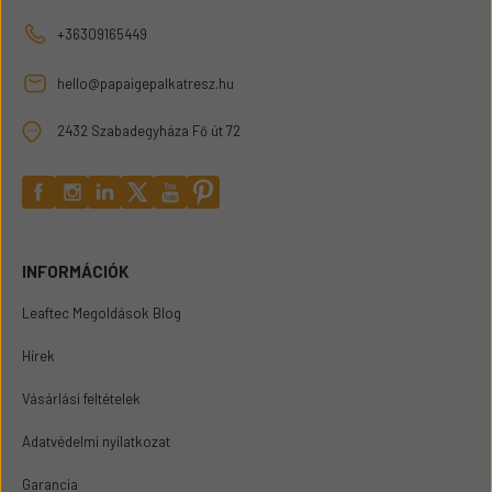
+36309165449
hello@papaigepalkatresz.hu
2432 Szabadegyháza Fő út 72
INFORMÁCIÓK
Leaftec Megoldások Blog
Hírek
Vásárlási feltételek
Adatvédelmi nyilatkozat
Garancia