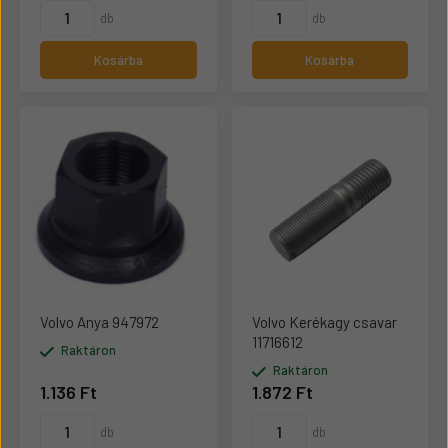
db
db
Kosárba
Kosárba
Volvo Anya 947972
Volvo Kerékagy csavar
11716612
Raktáron
Raktáron
1.136 Ft
1.872 Ft
db
db