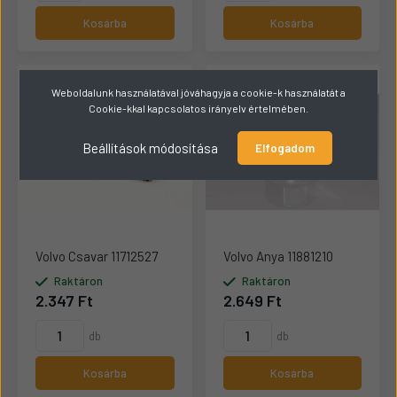
Kosárba
Kosárba
Weboldalunk használatával jóváhagyja a cookie-k használatát a
Cookie-kkal kapcsolatos irányelv értelmében.
Beállítások módosítása
Elfogadom
Volvo Csavar 11712527
Volvo Anya 11881210
Raktáron
Raktáron
2.347 Ft
2.649 Ft
db
db
Kosárba
Kosárba