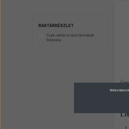
Üzemanyag adagolók
Motor alkatrész
Sátor
RAKTÁRKÉSZLET
Körmök
Csak raktáron lévő termékek
listázása
Üze
Weboldalunk 
Gyárt
R
1.7