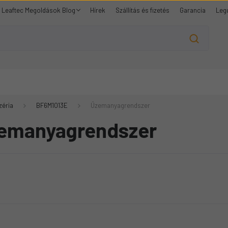
Leaftec Megoldások Blog
Hírek
Szállítás és fizetés
Garancia
Leg
zéria
BF6M1013E
Üzemanyagrendszer
emanyagrendszer