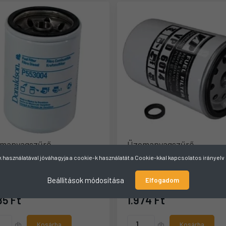
manyagszűrő
Üzemanyagszűrő
használatával jóváhagyja a cookie-k használatát a Cookie-kkal kapcsolatos irányel
ó cikkszám:
P553004
Gyártó cikkszám:
01174423
Beállítások módosítása
Elfogadom
aktáron
Raktáron
85 Ft
1.974 Ft
db
Kosárba
db
Kosárba