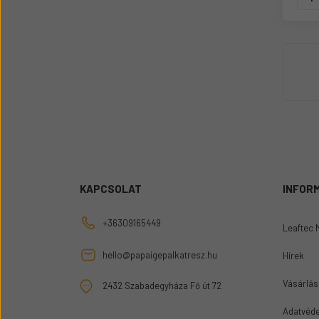
KAPCSOLAT
INFOR
+36309165449
Leaftec 
hello@papaigepalkatresz.hu
Hírek
Vásárlási
2432 Szabadegyháza Fő út 72
Adatvéde