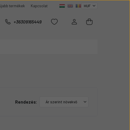
újabb termékek
Kapcsolat
+36309165449
Rendezés: