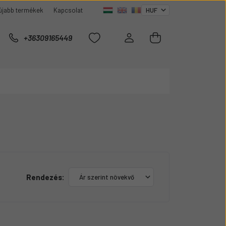
újabb termékek
Kapcsolat
+36309165449
Rendezés: