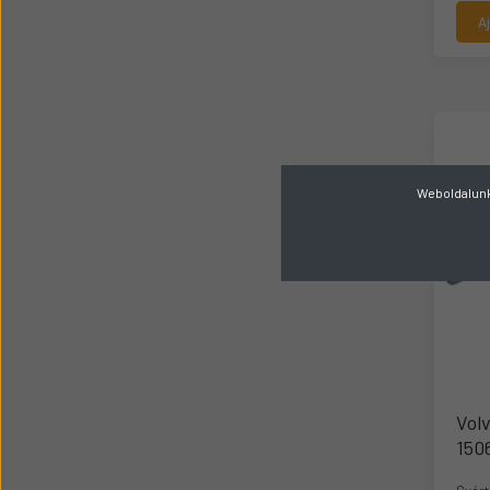
A
Weboldalunk 
Vol
150