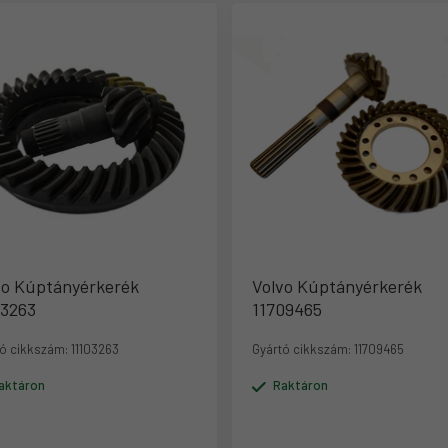
vo Kúptányérkerék
Volvo Kúptányérkerék
03263
11709465
ó cikkszám:
11103263
Gyártó cikkszám:
11709465
aktáron
Raktáron