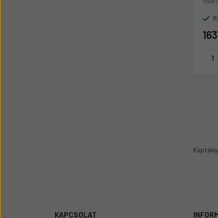
Gyárt
R
163
Kúptány
KAPCSOLAT
INFOR