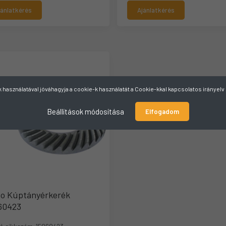
jánlatkérés
Ajánlatkérés
használatával jóváhagyja a cookie-k használatát a Cookie-kkal kapcsolatos irányel
Beállítások módosítása
Elfogadom
vo Kúptányérkerék
60423