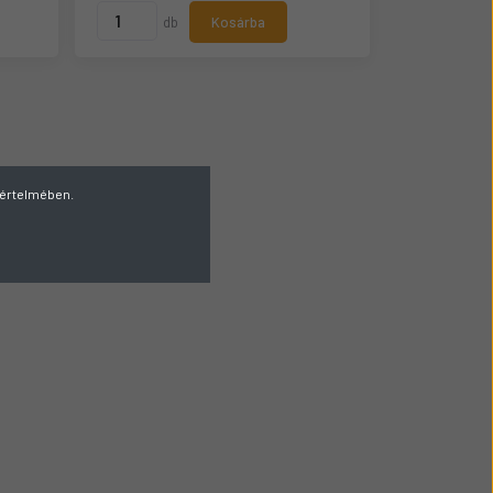
db
Kosárba
v értelmében.