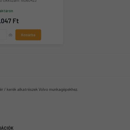
ó cikkszám:
15060423
aktáron
.047 Ft
db
Kosárba
ér / kerék alkatrészek Volvo munkagépekhez.
MÁCIÓK