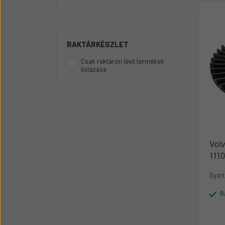
Üzemanyag adagolók
Motor alkatrész
Sátor
RAKTÁRKÉSZLET
Körmök
Csak raktáron lévő termékek
listázása
Vol
111
Gyárt
R