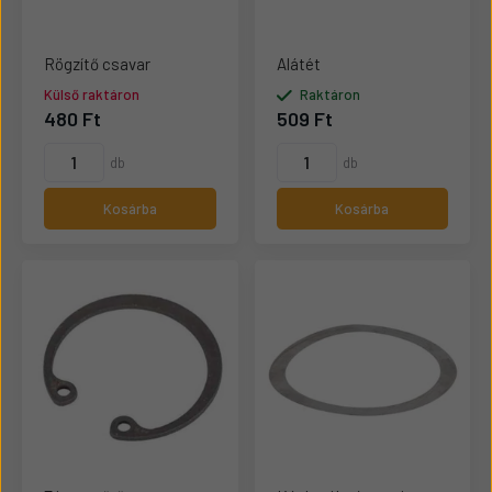
Rögzítő csavar
Alátét
Külső raktáron
Raktáron
480 Ft
509 Ft
db
db
Kosárba
Kosárba