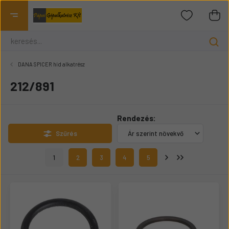
DANA SPICER híd alkatrész
212/891
Rendezés:
Szűrés
1
2
3
4
5