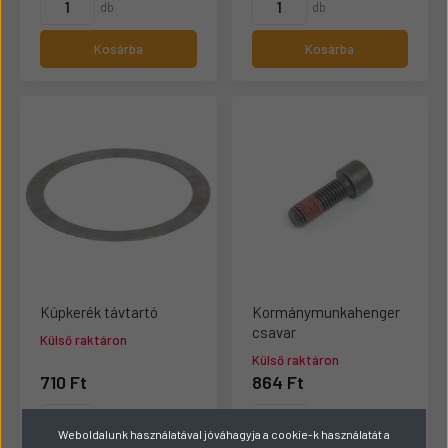
db
db
Kosárba
Kosárba
Kúpkerék távtartó
Kormánymunkahenger
csavar
Külső raktáron
Külső raktáron
710 Ft
864 Ft
db
db
Weboldalunk használatával jóváhagyja a cookie-k használatát a