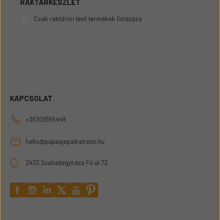
RAKTÁRKÉSZLET
Csak raktáron lévő termékek listázása
KAPCSOLAT
+36309165449
hello@papaigepalkatresz.hu
2432 Szabadegyháza Fő út 72