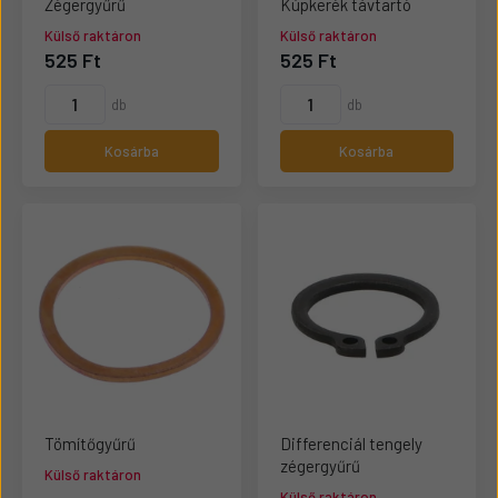
Zégergyűrű
Kúpkerék távtartó
Külső raktáron
Külső raktáron
525 Ft
525 Ft
db
db
Kosárba
Kosárba
Tömítőgyűrű
Differenciál tengely
zégergyűrű
Külső raktáron
Külső raktáron