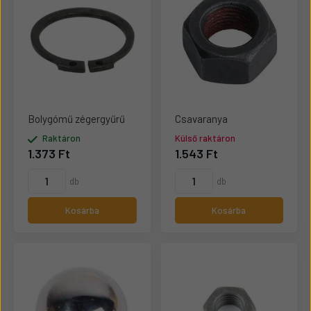
Bolygómű zégergyűrű
Csavaranya
Raktáron
Külső raktáron
1.373 Ft
1.543 Ft
db
db
Kosárba
Kosárba