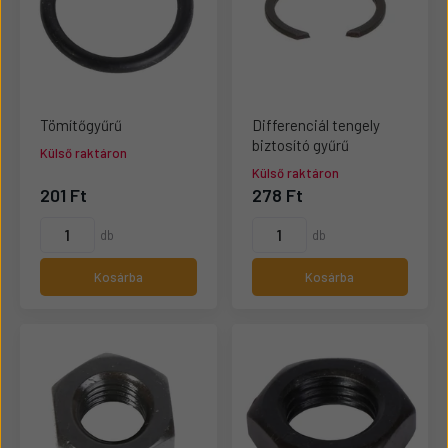
Tömítőgyűrű
Differenciál tengely
biztosító gyűrű
Külső raktáron
Külső raktáron
201 Ft
278 Ft
db
db
Kosárba
Kosárba