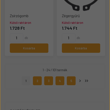
Zsírzógomb
Zégergyűrű
Külső raktáron
Külső raktáron
1.728 Ft
1.744 Ft
db
db
Kosárba
Kosárba
1 - 24 / 101 termék
1
2
3
4
5