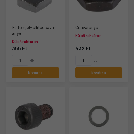
Féltengely állítócsavar
Csavaranya
anya
Külső raktáron
Külső raktáron
355 Ft
432 Ft
db
db
Kosárba
Kosárba