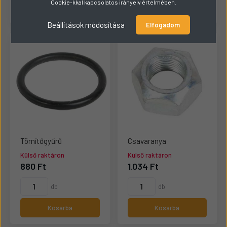
Cookie-kkal kapcsolatos irányelv értelmében.
Kosárba
Kosárba
Beállítások módosítása
Elfogadom
Tömítőgyűrű
Csavaranya
Külső raktáron
Külső raktáron
880 Ft
1.034 Ft
db
db
Kosárba
Kosárba