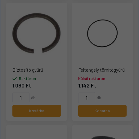
Biztosító gyűrű
Féltengely tömítőgyűrű
Raktáron
Külső raktáron
1.080 Ft
1.142 Ft
db
db
Kosárba
Kosárba