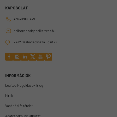
KAPCSOLAT
+36309165449
hello@papaigepalkatresz.hu
2432 Szabadegyháza Fő út 72
INFORMÁCIÓK
Leaftec Megoldások Blog
Hírek
Vásárlási feltételek
Adatvédelmi nyilatkozat