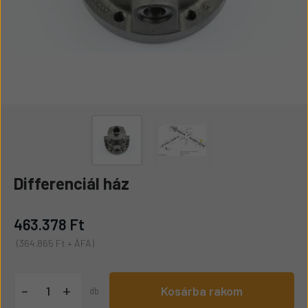
Differenciál ház
463.378 Ft
(364.865 Ft + ÁFA)
+
-
Kosárba rakom
db