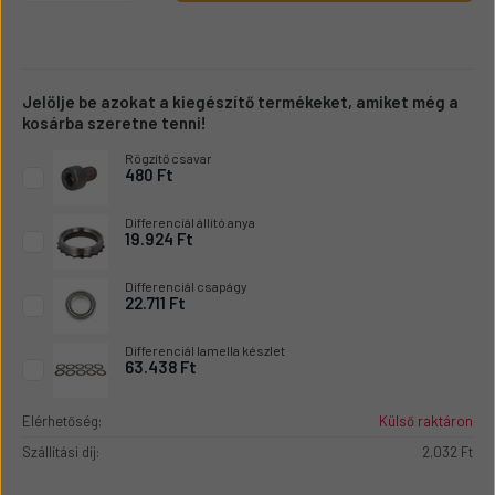
Jelölje be azokat a kiegészítő termékeket, amiket még a
kosárba szeretne tenni!
Rögzítő csavar
480 Ft
Differenciál állító anya
19.924 Ft
Differenciál csapágy
22.711 Ft
Differenciál lamella készlet
63.438 Ft
Elérhetőség:
Külső raktáron
Szállítási díj:
2.032 Ft