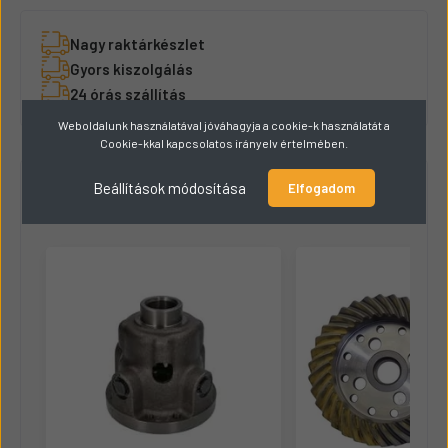
Nagy raktárkészlet
Gyors kiszolgálás
24 órás szállítás
Weboldalunk használatával jóváhagyja a cookie-k használatát a
Cookie-kkal kapcsolatos irányelv értelmében.
Hasonló termékek
8
Beállítások módosítása
Elfogadom