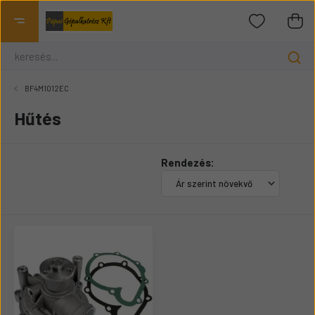
BF4M1012EC
Hűtés
Rendezés: