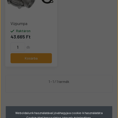
Vízpumpa
Raktáron
43.665 Ft
db
Kosárba
1 - 1 / 1 termék
Weboldalunk használatával jóváhagyja a cookie-k használatát a
RAKTÁRKÉSZLET
Cookie-kkal kapcsolatos irányelv értelmében.