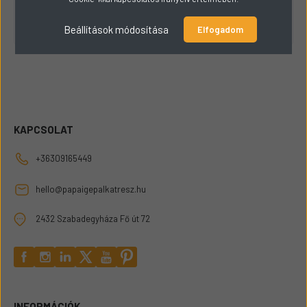
Csak raktáron lévő termékek listázása
Beállítások módosítása
Elfogadom
KAPCSOLAT
+36309165449
hello@papaigepalkatresz.hu
2432 Szabadegyháza Fő út 72
INFORMÁCIÓK