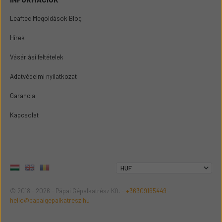
Leaftec Megoldások Blog
Hírek
Vásárlási feltételek
Adatvédelmi nyilatkozat
Garancia
Kapcsolat
© 2018 - 2026 - Pápai Gépalkatrész Kft. -
+36309165449
-
hello@papaigepalkatresz.hu