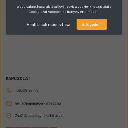
Weboldalunk használatával jóváhagyja a cookie-k használatát a
Cookie-kkal kapcsolatos irányelv értelmében.
RAKTÁRKÉSZLET
Beállítások módosítása
Elfogadom
Csak raktáron lévő termékek listázása
KAPCSOLAT
+36309165449
hello@papaigepalkatresz.hu
2432 Szabadegyháza Fő út 72