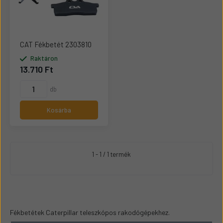
CAT Fékbetét 2303810
Raktáron
13.710 Ft
db
Kosárba
1 - 1 / 1 termék
Fékbetétek Caterpillar teleszkópos rakodógépekhez.