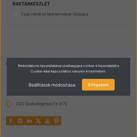
RAKTÁRKÉSZLET
Csak raktáron lévő termékek listázása
KAPCSOLAT
Weboldalunk használatával jóváhagyja a cookie-k használatát a
Cookie-kkal kapcsolatos irányelv értelmében.
+36309165449
Beállítások módosítása
Elfogadom
hello@papaigepalkatresz.hu
2432 Szabadegyháza Fő út 72