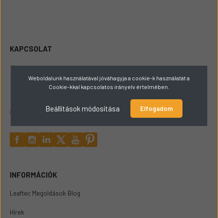
KAPCSOLAT
+36309165449
Weboldalunk használatával jóváhagyja a cookie-k használatát a
Cookie-kkal kapcsolatos irányelv értelmében.
hello@papaigepalkatresz.hu
Beállítások módosítása
Elfogadom
2432 Szabadegyháza Fő út 72
INFORMÁCIÓK
Leaftec Megoldások Blog
Hírek