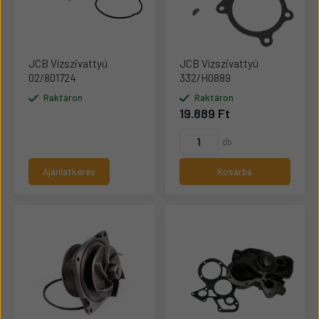
JCB Vízszivattyú
JCB Vízszivattyú
02/801724
332/H0889
Raktáron
Raktáron
19.889 Ft
db
Ajánlatkérés
Kosárba