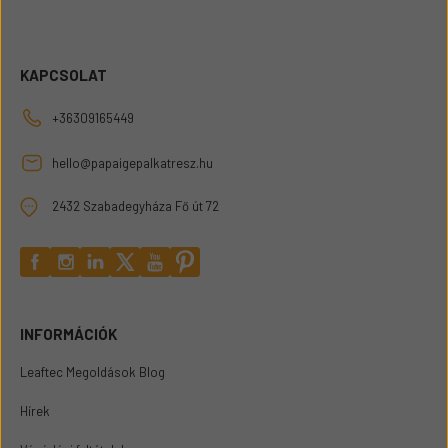
KAPCSOLAT
+36309165449
hello@papaigepalkatresz.hu
2432 Szabadegyháza Fő út 72
INFORMÁCIÓK
Leaftec Megoldások Blog
Hírek