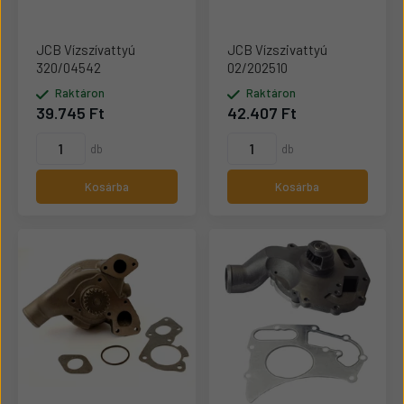
JCB Vízszívattyú
JCB Vízszivattyú
320/04542
02/202510
Raktáron
Raktáron
39.745 Ft
42.407 Ft
db
db
Kosárba
Kosárba