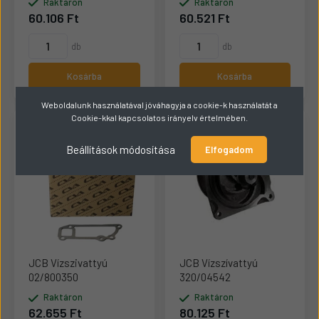
Raktáron
Raktáron
60.106 Ft
60.521 Ft
db
db
Kosárba
Kosárba
Weboldalunk használatával jóváhagyja a cookie-k használatát a
Cookie-kkal kapcsolatos irányelv értelmében.
Beállítások módosítása
Elfogadom
JCB Vízszivattyú
JCB Vízszívattyú
02/800350
320/04542
Raktáron
Raktáron
62.655 Ft
80.125 Ft