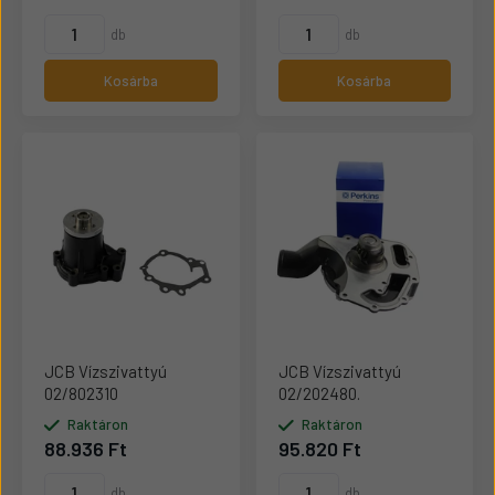
db
db
Kosárba
Kosárba
JCB Vízszivattyú
JCB Vízszivattyú
02/802310
02/202480.
Raktáron
Raktáron
88.936 Ft
95.820 Ft
db
db