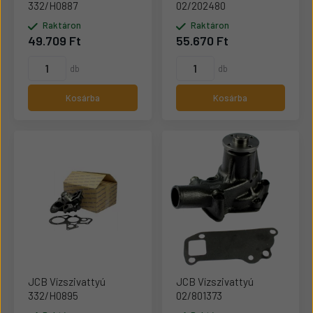
332/H0887
02/202480
Raktáron
Raktáron
49.709 Ft
55.670 Ft
db
db
Kosárba
Kosárba
JCB Vízszivattyú
JCB Vízszivattyú
332/H0895
02/801373