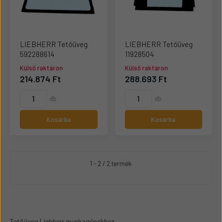
LIEBHERR Tetőüveg
LIEBHERR Tetőüveg
592288614
11928504
Külső raktáron
Külső raktáron
214.874 Ft
288.693 Ft
db
db
Kosárba
Kosárba
1 - 2 / 2 termék
Tetőüveg Liebherr munkagépekhez.