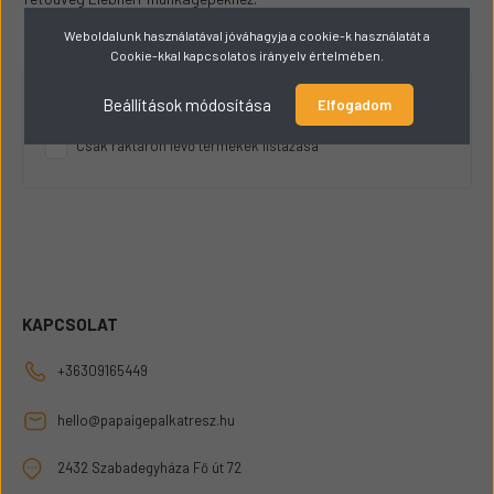
Weboldalunk használatával jóváhagyja a cookie-k használatát a
Cookie-kkal kapcsolatos irányelv értelmében.
Beállítások módosítása
Elfogadom
RAKTÁRKÉSZLET
Csak raktáron lévő termékek listázása
KAPCSOLAT
+36309165449
hello@papaigepalkatresz.hu
2432 Szabadegyháza Fő út 72