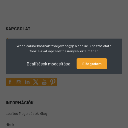
KAPCSOLAT
+36309165449
Weboldalunk használatával jóváhagyja a cookie-k használatát a
Cookie-kkal kapcsolatos irányelv értelmében.
hello@papaigepalkatresz.hu
Beállítások módosítása
Elfogadom
2432 Szabadegyháza Fő út 72
INFORMÁCIÓK
Leaftec Megoldások Blog
Hírek