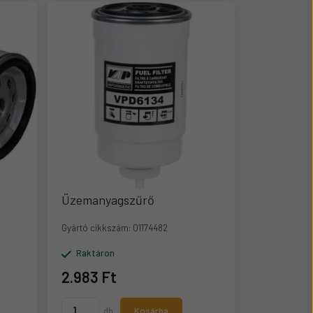
Üzemanyagszűrő
Gyártó cikkszám:
01174482
Raktáron
2.983 Ft
db
Kosárba