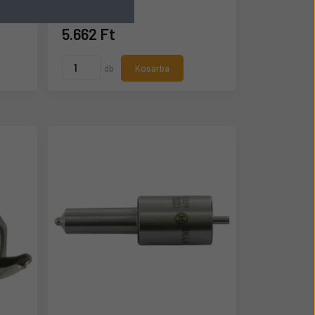
Raktáron
5.662 Ft
db
Kosárba