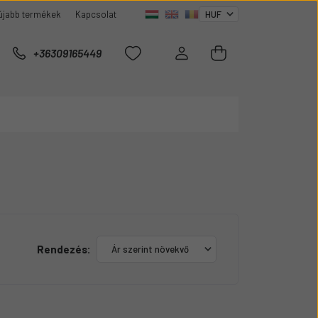
újabb termékek
Kapcsolat
+36309165449
Rendezés: