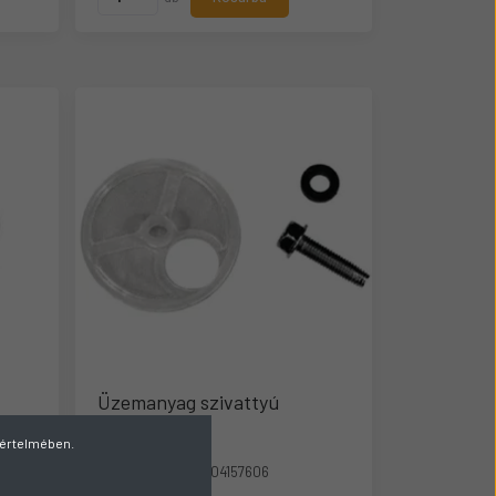
Üzemanyag szivattyú
javítókészlet
v értelmében.
Gyártó cikkszám:
04157606