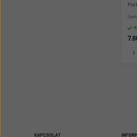
Por
Gyárt
R
7.6
KAPCSOLAT
INFOR