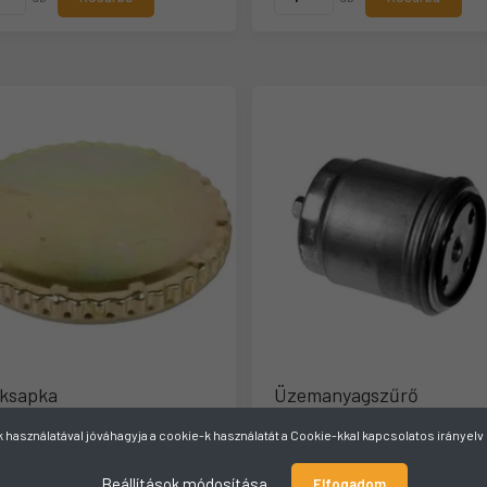
ksapka
Üzemanyagszűrő
használatával jóváhagyja a cookie-k használatát a Cookie-kkal kapcsolatos irányel
ó cikkszám:
01244823
Gyártó cikkszám:
01174483
aktáron
Raktáron
Beállítások módosítása
Elfogadom