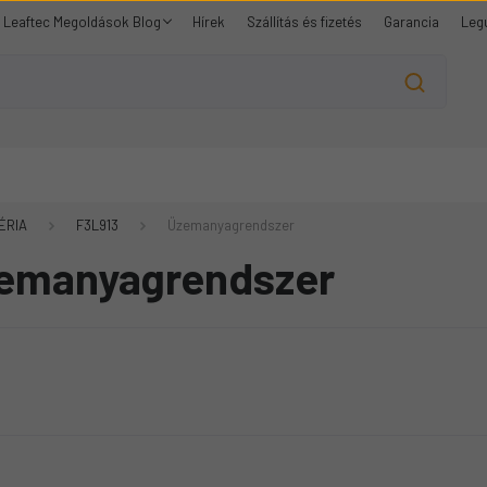
Leaftec Megoldások Blog
Hírek
Szállítás és fizetés
Garancia
Leg
ÉRIA
F3L913
Üzemanyagrendszer
emanyagrendszer