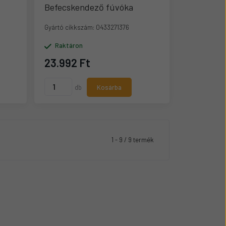
Befecskendező fúvóka
Gyártó cikkszám:
0433271376
Raktáron
23.992 Ft
db
Kosárba
1 - 9 / 9 termék