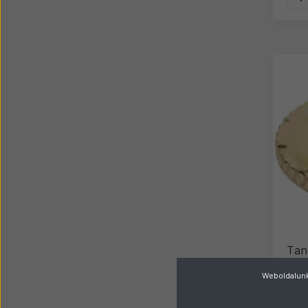
Tan
Weboldalunk 
Gyárt
R