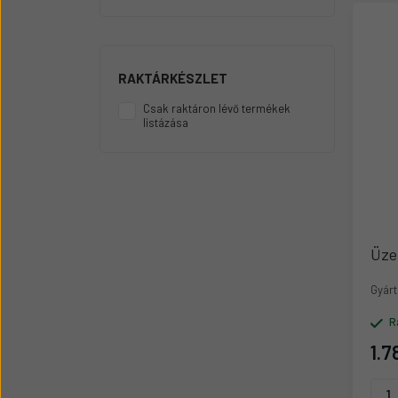
Üzemanyag adagolók
Motor alkatrész
Sátor
RAKTÁRKÉSZLET
Körmök
Csak raktáron lévő termékek
listázása
Üze
Gyárt
R
1.7