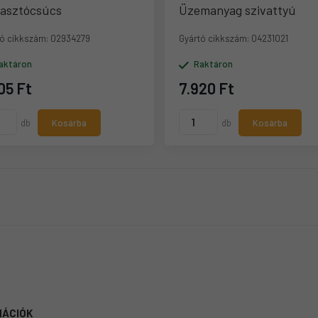
lasztócsúcs
Üzemanyag szivattyú
ó cikkszám:
02934279
Gyártó cikkszám:
04231021
aktáron
Raktáron
05 Ft
7.920 Ft
db
Kosárba
db
Kosárba
MÁCIÓK