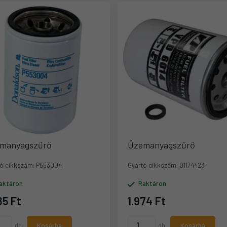
manyagszűrő
Üzemanyagszűrő
ó cikkszám:
P553004
Gyártó cikkszám:
01174423
aktáron
Raktáron
85 Ft
1.974 Ft
db
Kosárba
db
Kosárba