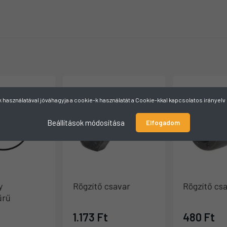
használatával jóváhagyja a cookie-k használatát a Cookie-kkal kapcsolatos irányel
Beállítások módosítása
Elfogadom
y
Rögzítő csavar
Rögzítő cs
űrű
1.173 Ft
480 Ft