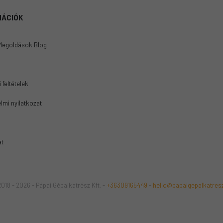
MÁCIÓK
Megoldások Blog
 feltételek
lmi nyilatkozat
at
018 - 2026 - Pápai Gépalkatrész Kft. -
+36309165449
-
hello@papaigepalkatres