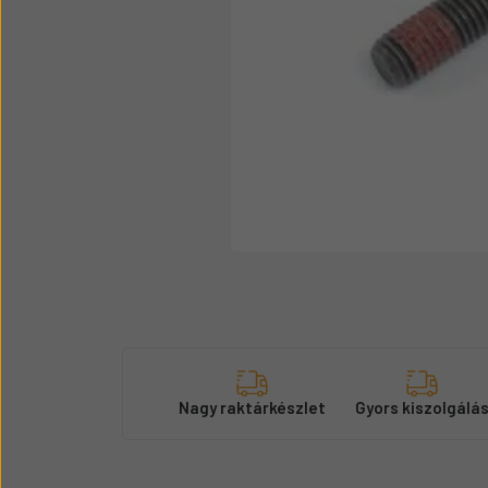
Üzemanyag adagolók
Motor alkatrész
Sátor
Körmök
Nagy raktárkészlet
Gyors kiszolgálá