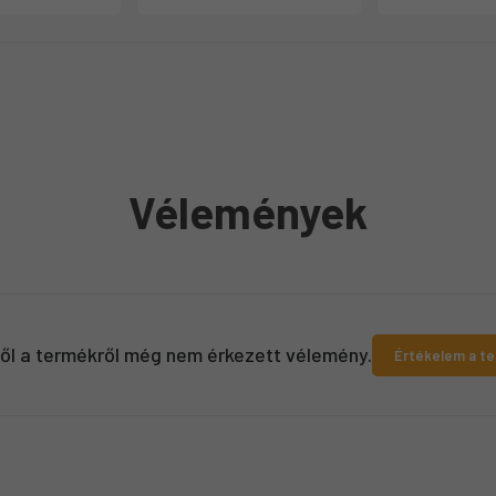
Vélemények
ről a termékről még nem érkezett vélemény.
Értékelem a t