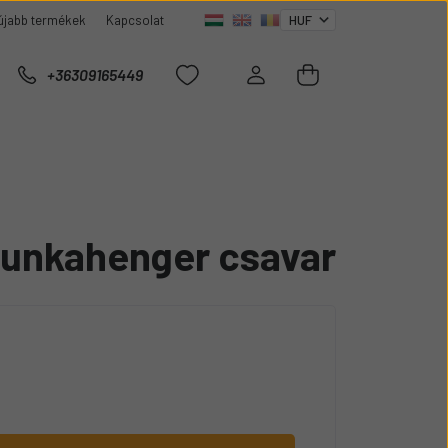
újabb termékek
Kapcsolat
+36309165449
nkahenger csavar