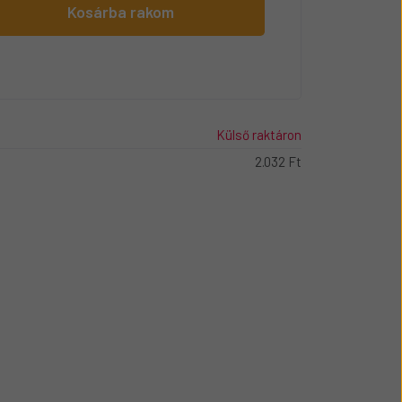
Kosárba rakom
Külső raktáron
2.032 Ft