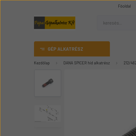
Főoldal
GÉP ALKATRÉSZ
Kezdőlap
DANA SPICER híd alkatrész
212/46
AdBlue
DANA SPICER híd alkatrész
Gumiheveder
Mezőgazdasági gép
üvegek
Épitőipari gépalkatrészek
Teleszkópos rakódó