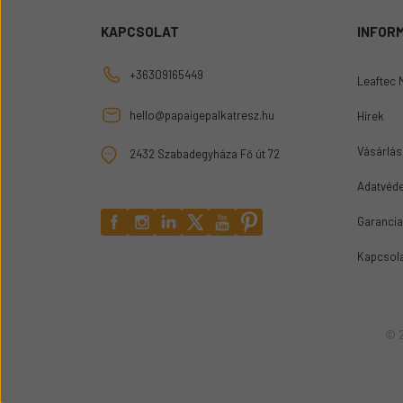
KAPCSOLAT
INFOR
+36309165449
Leaftec 
hello@papaigepalkatresz.hu
Hírek
Vásárlási
2432 Szabadegyháza Fő út 72
Adatvéde
Garancia
Kapcsol
© 2