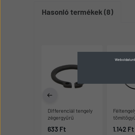
Hasonló termékek
8
Weboldalunk 
Differenciál tengely
Féltengel
zégergyűrű
tömítőgy
633 Ft
1.142 Ft