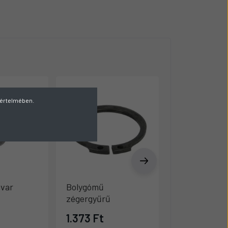
v értelmében.
avar
Bolygómű
Differenciál 
zégergyűrű
biztosító gyű
1.373 Ft
278 Ft