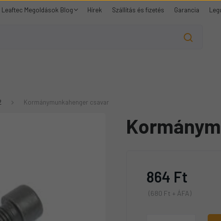
Leaftec Megoldások Blog
Hírek
Szállítás és fizetés
Garancia
Leg
2
Kormánymunkahenger csavar
Kormánymu
864 Ft
(680 Ft + ÁFA)