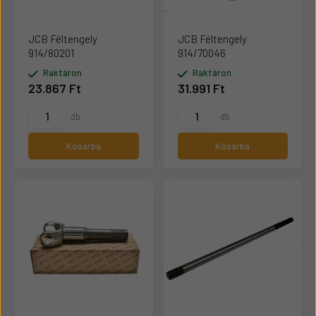
JCB Féltengely
JCB Féltengely
914/80201
914/70046
Raktáron
Raktáron
23.867 Ft
31.991 Ft
db
db
Kosárba
Kosárba