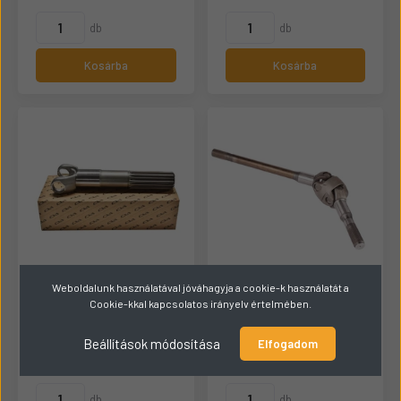
db
db
Kosárba
Kosárba
Weboldalunk használatával jóváhagyja a cookie-k használatát a
JCB Féltengely
JCB Féltengely
Cookie-kkal kapcsolatos irányelv értelmében.
914/83901
914/88200
Beállítások módosítása
Raktáron
Raktáron
Elfogadom
105.968 Ft
120.142 Ft
db
db