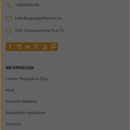
+36309165449
hello@papaigepalkatresz.hu
2432 Szabadegyháza Fő út 72
INFORMÁCIÓK
Leaftec Megoldások Blog
Hírek
Vásárlási feltételek
Adatvédelmi nyilatkozat
Garancia