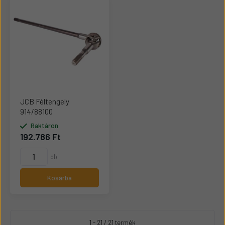
JCB Féltengely
914/88100
Raktáron
192.786 Ft
db
Kosárba
1 - 21 / 21 termék