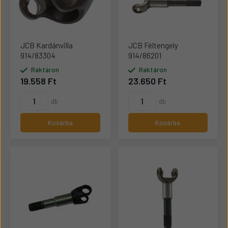
JCB Kardánvilla
JCB Féltengely
914/83304
914/86201
Raktáron
Raktáron
19.558 Ft
23.650 Ft
db
db
Kosárba
Kosárba