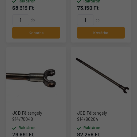
Raktáron
Raktáron
68.313 Ft
73.150 Ft
db
db
Kosárba
Kosárba
JCB Féltengely
JCB Féltengely
914/70048
914/86204
Raktáron
Raktáron
79.891 Ft
82.256 Ft