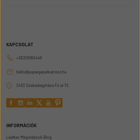
KAPCSOLAT
+36309165449
hello@papaigepalkatresz.hu
2432 Szabadegyháza Fő út 72
INFORMÁCIÓK
Leaftec Megoldások Blog