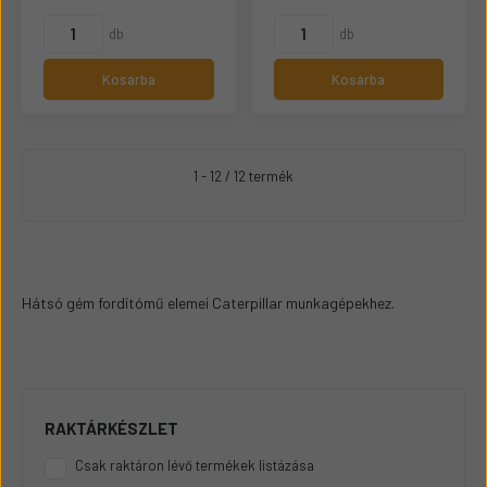
db
db
Kosárba
Kosárba
1 - 12 / 12 termék
Hátsó gém fordítómű elemei Caterpillar munkagépekhez.
RAKTÁRKÉSZLET
Csak raktáron lévő termékek listázása