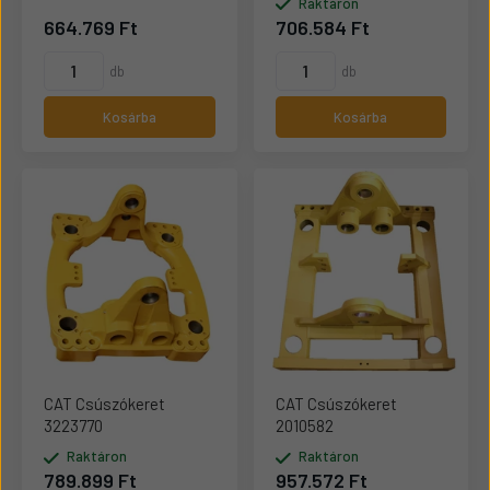
Raktáron
664.769 Ft
706.584 Ft
db
db
Kosárba
Kosárba
CAT Csúszókeret
CAT Csúszókeret
3223770
2010582
Raktáron
Raktáron
789.899 Ft
957.572 Ft