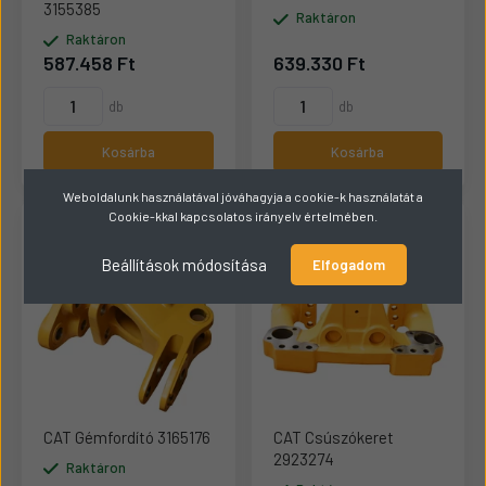
3155385
Raktáron
Raktáron
587.458 Ft
639.330 Ft
db
db
Kosárba
Kosárba
Weboldalunk használatával jóváhagyja a cookie-k használatát a
Cookie-kkal kapcsolatos irányelv értelmében.
Beállítások módosítása
Elfogadom
CAT Gémfordító 3165176
CAT Csúszókeret
2923274
Raktáron