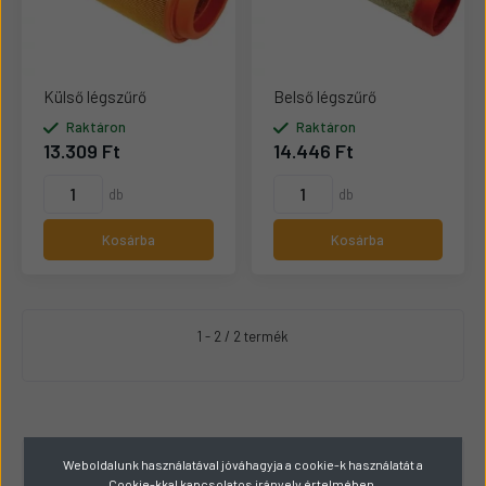
Külső légszűrő
Belső légszűrő
Raktáron
Raktáron
13.309 Ft
14.446 Ft
db
db
Kosárba
Kosárba
1 - 2 / 2 termék
Weboldalunk használatával jóváhagyja a cookie-k használatát a
RAKTÁRKÉSZLET
Cookie-kkal kapcsolatos irányelv értelmében.