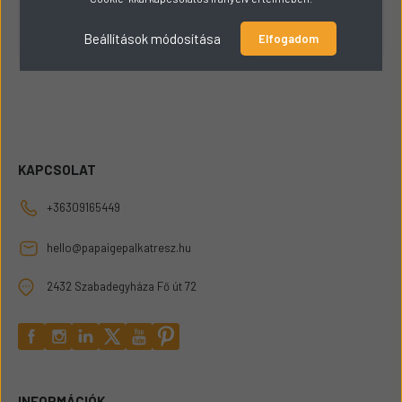
Csak raktáron lévő termékek listázása
Beállítások módosítása
Elfogadom
KAPCSOLAT
+36309165449
hello@papaigepalkatresz.hu
2432 Szabadegyháza Fő út 72
INFORMÁCIÓK