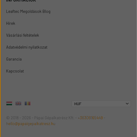
Leaftec Megoldások Blog
Hírek
Vásárlási feltételek
Adatvédelmi nyilatkozat
Garancia
Kapcsolat
© 2018 - 2026 - Pápai Gépalkatrész Kft. -
+36309165449
-
hello@papaigepalkatresz.hu