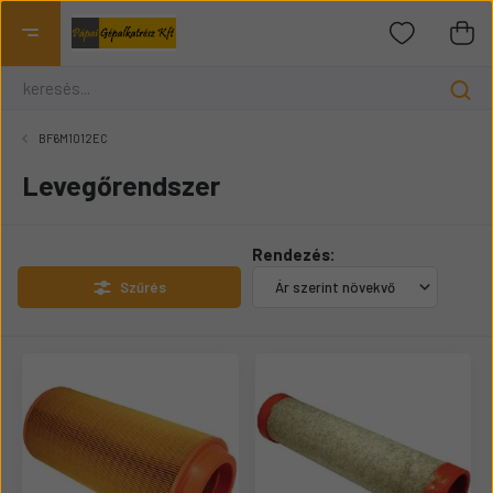
BF6M1012EC
Levegőrendszer
Rendezés:
Szűrés