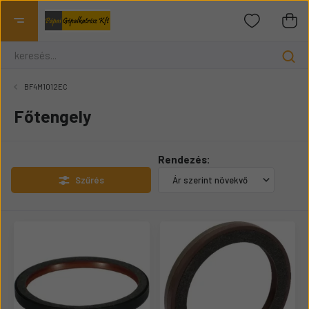
BF4M1012EC
Főtengely
Rendezés:
Szűrés