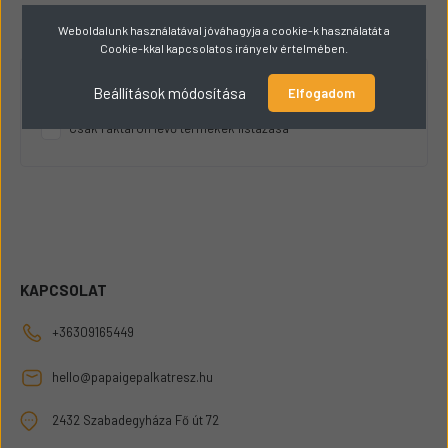
Weboldalunk használatával jóváhagyja a cookie-k használatát a
Cookie-kkal kapcsolatos irányelv értelmében.
Beállítások módosítása
RAKTÁRKÉSZLET
Elfogadom
Csak raktáron lévő termékek listázása
KAPCSOLAT
+36309165449
hello@papaigepalkatresz.hu
2432 Szabadegyháza Fő út 72