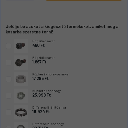
Jelölje be azokat a kiegészítő termékeket, amiket még a
kosárba szeretne tenni!
Rögzítő csavar
480 Ft
Rögzítő csavar
1.867 Ft
Kúpkerék hornyos anya
17.295 Ft
Kúpkerék csapágy
23.998 Ft
Differenciál állító anya
19.924 Ft
Differenciál csapágy