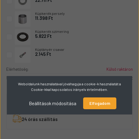
22.711 Ft
Kúpkerék persely
11.398 Ft
Kúpkerék szimering
5.822 Ft
Kúptányér csavar
2.145 Ft
Elérhetőség:
Külső raktáron
Szállítási díj:
2.032 Ft
Weboldalunk használatával jóváhagyja a cookie-k használatát a
Cookie-kkal kapcsolatos irányelv értelmében.
Beállítások módosítása
Nagy raktárkészlet
Elfogadom
Gyors kiszolgálás
24 órás szállítás