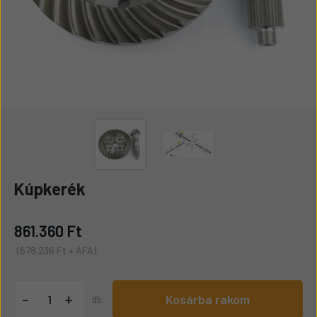
Kúpkerék
861.360 Ft
(678.236 Ft + ÁFA)
+
-
Kosárba rakom
db