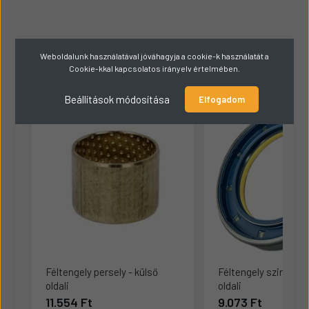
Hasonló termékek
8
Weboldalunk használatával jóváhagyja a cookie-k használatát a
Cookie-kkal kapcsolatos irányelv értelmében.
Beállítások módosítása
Elfogadom
Féltengely persely - külső
Féltengely szimering
oldali
oldali
11.554 Ft
9.073 Ft