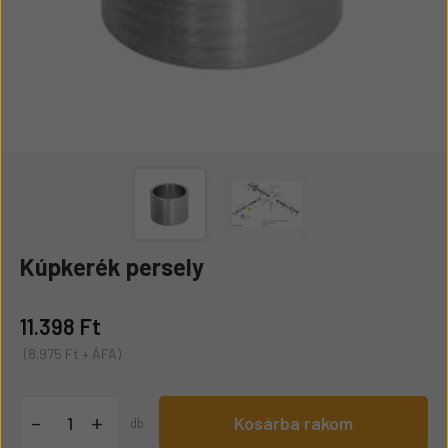
Kúpkerék persely
11.398 Ft
(8.975 Ft + ÁFA)
+
-
Kosárba rakom
db