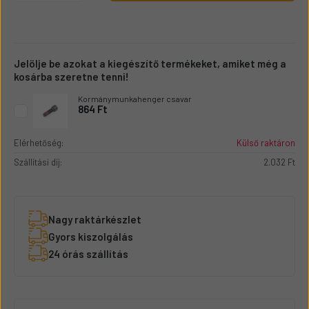
Jelölje be azokat a kiegészítő termékeket, amiket még a
kosárba szeretne tenni!
Kormánymunkahenger csavar
864 Ft
Elérhetőség:
Külső raktáron
Szállítási díj:
2.032 Ft
Nagy raktárkészlet
Gyors kiszolgálás
24 órás szállítás