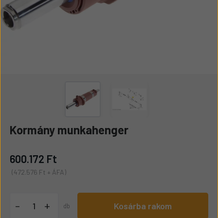
Kormány munkahenger
600.172 Ft
(472.576 Ft + ÁFA)
+
-
Kosárba rakom
db